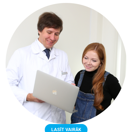
LASĪT VAIRĀK