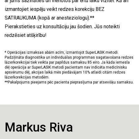
ar jums sazināties un vienotos par ērtu laiku vizītei. Kā arī
izmantojiet iespēju veikt redzes korekciju BEZ
SATRAUKUMA (kopā ar anesteziologu).**
Pierakstieties uz konsultāciju jau šodien. Jūs noteikti
redzēsiet atšķirību!
* Operācijas izmaksas abām acīm, izmantojot SuperLASIK metodi.
Padziļināta diagnostika un individuālas programmas sagatavošana redzes
lāzerkorekcijai tiek veikta par papildus samaksu 85 eiro. Ja kāda iemesla
dēļ operācija ar SuperLASIK metodi pacientam nav indicēta medicīnisku
apsvērumu dēļ, akcijas laikā mēs piedāvājam 10% atlaidi citām redzes
lāzerkorekcijas metodēm.
**Pakalpojums pieejams pēc pacienta pieprasījuma par atsevišķu samaksu.
Markus Riva