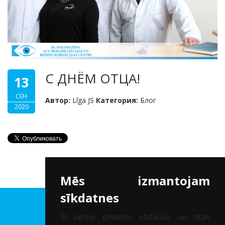
С ДНЁМ ОТЦА!
13
СЕН
Автор:
Līga JS
Категория:
Блог
2020
Mēs izmantojam
sīkdatnes
Клиника др. Соломатина
Šī vietne izmanto sīkfailus un citas