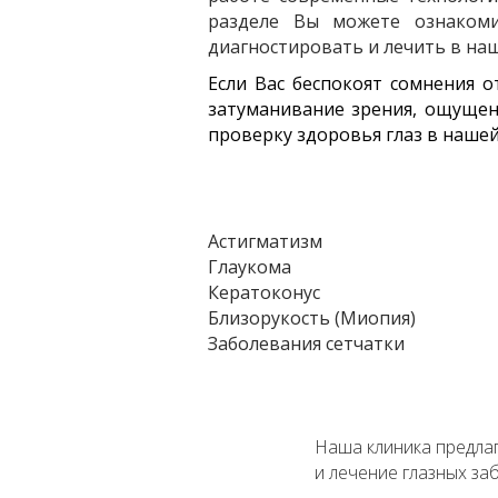
разделе Вы можете ознакоми
диагностировать и лечить в на
Если Вас беспокоят сомнения 
затуманивание зрения, ощущени
проверку здоровья глаз в нашей
Астигматизм
Глаукома
Кератоконус
Близорукость (Миопия)
Заболевания сетчатки
Наша клиника предлаг
и лечение глазных за