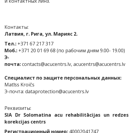
и контактных линз.
Контакты:
Латвия, г. Рига, ул. Марияс 2.
Тел.:
+371 67 217 317
Моб.:
+371 20 01 69 68 (по рабочим дням 9.00- 19.00)
Э-
почта:
contacts@acucentrs.lv
,
acucentrs@acucentrs.lv
Специалист по защите персональных данных:
Matīss Kroičs
Э-почта:
dataprotection@acucentrs.lv
Реквизиты:
SIA Dr Solomatina acu rehabilitācijas un redzes
korekcijas centrs
Регистрационный номер:
40002041747