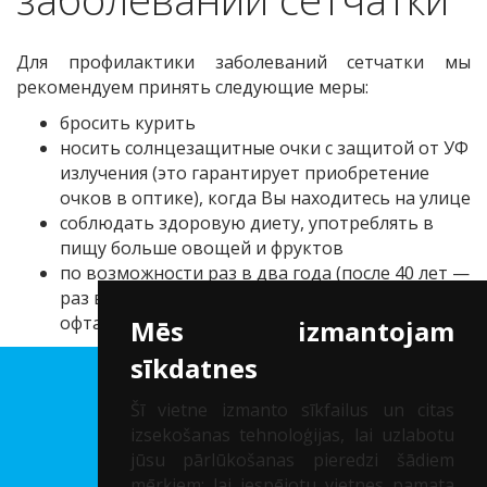
Для профилактики заболеваний сетчатки мы
рекомендуем принять следующие меры:
бросить курить
носить солнцезащитные очки с защитой от УФ
излучения (это гарантирует приобретение
очков в оптике), когда Вы находитесь на улице
соблюдать здоровую диету, употреблять в
пищу больше овощей и фруктов
по возможности раз в два года (после 40 лет —
раз в год) проходить обследование у
офтальмолога.
Mēs izmantojam
sīkdatnes
Клиника др. Соломатина
Šī vietne izmanto sīkfailus un citas
izsekošanas tehnoloģijas, lai uzlabotu
Рег. нр.: 40002041747
jūsu pārlūkošanas pieredzi šādiem
mērķiem:
lai iespējotu vietnes pamata