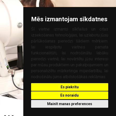
Mēs izmantojam sīkdatnes
Šī vietne izmanto sīkfailus un citas
izsekošanas tehnoloģijas, lai uzlabotu jūsu
pārlūkošanas pieredzi šādiem mērķiem:
lai iespējotu vietnes pamata
funkcionalitāti
,
lai nodrošinātu labāku
pieredzi vietnē
,
lai novērtētu jūsu interesi
par mūsu produktiem un pakalpojumiem un
personalizētu mārketinga mijiedarbību
,
lai
nodrošinātu jums atbilstošākas reklāmas
.
Es piekrītu
Es noraidu
Mainīt manas preferences