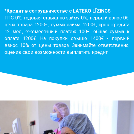
*Кредит в сотрудничестве с LATEKO LĪZINGS
ГПС 0%, годовая ставка по займу 0%, первый взнос 0€,
цена товара 1200€, сумма займа 1200€, срок кредита
12 мес., ежемесячный платеж 100€, общая сумма к
оплате 1200€. На покупки свыше 1400€ - первый
взнос 10% от цены товара. Занимайте ответственно,
оценив свои возможности выплатить кредит.