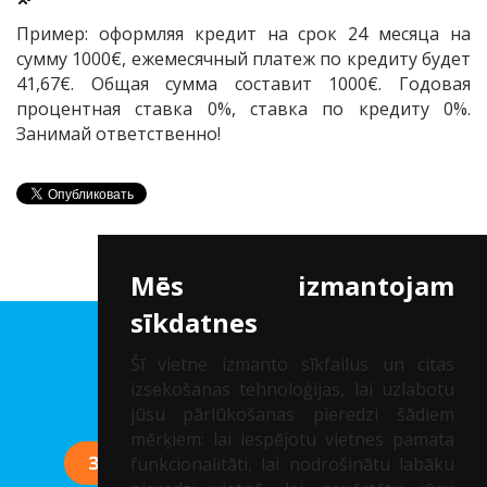
Пример: оформляя кредит на срок 24 месяца на
сумму 1000€, ежемесячный платеж по кредиту будет
41,67€. Общая сумма составит 1000€. Годовая
процентная ставка 0%, ставка по кредиту 0%.
Занимай ответственно!
Mēs izmantojam
sīkdatnes
Клиника др. Соломатина
Šī vietne izmanto sīkfailus un citas
izsekošanas tehnoloģijas, lai uzlabotu
Рег. нр.: 40002041747
jūsu pārlūkošanas pieredzi šādiem
mērķiem:
lai iespējotu vietnes pamata
ЗАПИСАТЬСЯ НА КОНСУЛЬТАЦИЮ
funkcionalitāti
,
lai nodrošinātu labāku