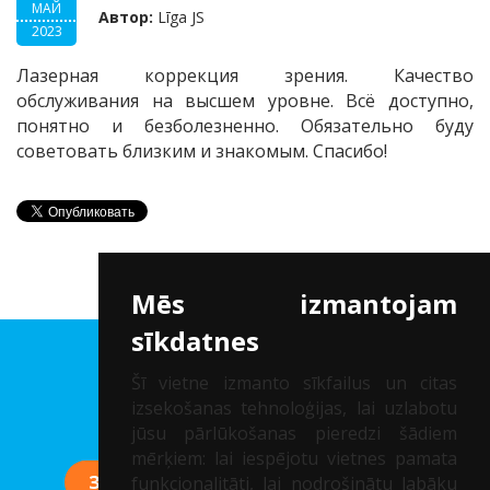
МАЙ
Автор:
Līga JS
2023
Лазерная коррекция зрения. Качество
обслуживания на высшем уровне. Всё доступно,
понятно и безболезненно. Обязательно буду
советовать близким и зн
ако
мым. Спасибо!
Mēs izmantojam
sīkdatnes
Клиника др. Соломатина
Šī vietne izmanto sīkfailus un citas
izsekošanas tehnoloģijas, lai uzlabotu
Рег. нр.: 40002041747
jūsu pārlūkošanas pieredzi šādiem
mērķiem:
lai iespējotu vietnes pamata
ЗАПИСАТЬСЯ НА КОНСУЛЬТАЦИЮ
funkcionalitāti
,
lai nodrošinātu labāku