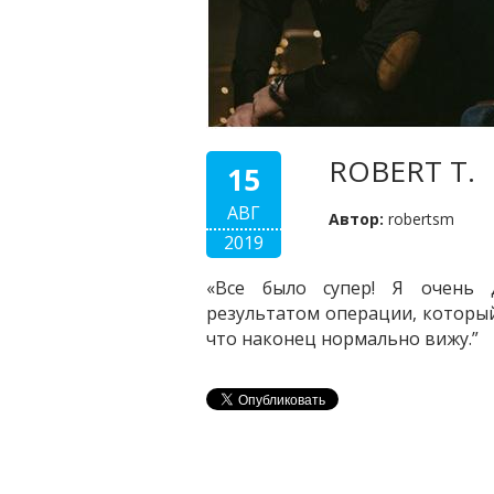
ROBERT T.
15
АВГ
Автор:
robertsm
2019
«Все было супер! Я очень д
результатом операции, который
что наконец нормально вижу.”