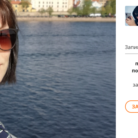
Запи
по
з
З