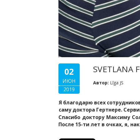
SVETLANA F
02
ИЮН
Автор:
Līga JS
2019
Я благодарю всех сотрудников
саму доктора Гертнере. Серви
Спасибо доктору Максиму Со
После 15-ти лет в очках, я, на