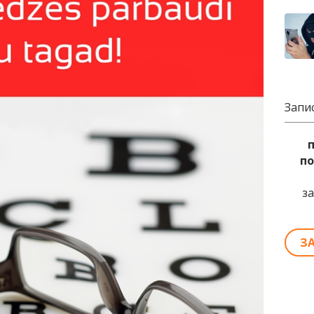
Запи
по
з
З