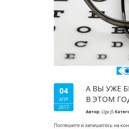
А ВЫ УЖЕ 
04
В ЭТОМ ГО
АПР
2017
Автор:
Līga JS
Катег
Поспешите и запишитесь на конс