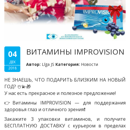
ВИТАМИНЫ IMPROVISION
04
ДЕК
Автор:
Līga JS
Категория:
Новости
2018
НЕ ЗНАЕШЬ, ЧТО ПОДАРИТЬ БЛИЗКИМ НА НОВЫЙ
ГОД?
☃️
💫
🎁
У нас есть прекрасное и полезное предложение!
👉
Витамины IMPROVISION — для поддержания
здоровья глаз и отличного зрения
❗
Закажите 3 упаковки витаминов, и получите
БЕСПЛАТНУЮ ДОСТАВКУ с курьером в пределах