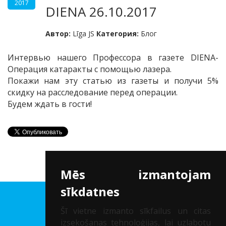
2017
DIENA 26.10.2017
Автор:
Līga JS
Категория:
Блог
Интервью нашего Профессора в газете DIENA-
Операция катаракты с помощью лазера.
Покажи нам эту статью из газеты и получи 5%
скидку на расследование перед операции.
Будем ждать в гости!
Mēs izmantojam
sīkdatnes
Клиника др. Соломатина
Šī vietne izmanto sīkfailus un citas
izsekošanas tehnoloģijas, lai uzlabotu