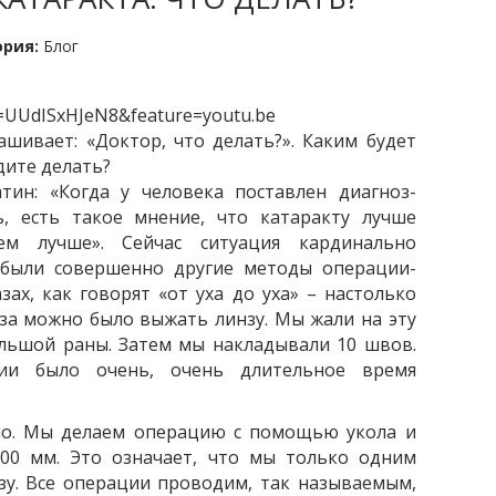
ория:
Блог
v=UUdISxHJeN8&feature=youtu.be
шивает: «Доктор, что делать?». Каким будет
удите делать?
тин: «Когда у человека поставлен диагноз-
ь, есть такое мнение, что катаракту лучше
ем лучше». Сейчас ситуация кардинально
 были совершенно другие методы операции-
зах, как говорят «от уха до уха» – настолько
за можно было выжать линзу. Мы жали на эту
ольшой раны. Затем мы накладывали 10 швов.
ции было очень, очень длительное время
ло. Мы делаем операцию с помощью укола и
2,00 мм. Это означает, что мы только одним
зу. Все операции проводим, так называемым,