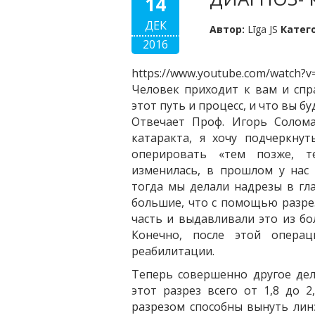
14
ДЕК
Автор:
Līga JS
Катег
2016
https://www.youtube.com/watch?
Человек приходит к вам и спра
этот путь и процесс, и что вы б
Отвечает Проф. Игорь Солома
катаракта, я хочу подчеркнут
оперировать «тем позже, т
изменилась, в прошлом у нас
тогда мы делали надрезы в гла
большие, что с помощью разре
часть и выдавливали это из б
Конечно, после этой опера
реабилитации.
Теперь совершенно другое де
этот разрез всего от 1,8 до 
разрезом способны вынуть лин