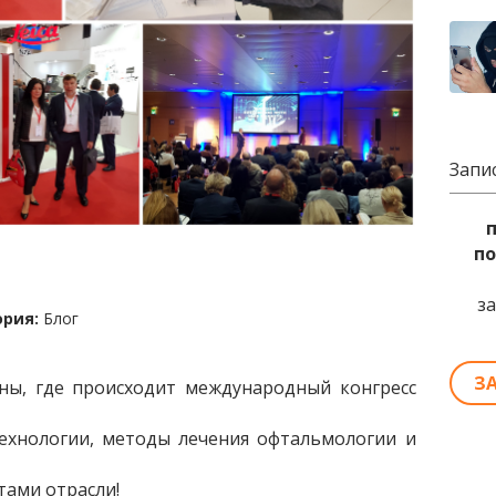
Запи
по
з
ория:
Блог
З
ны, где происходит международный конгресс
ехнологии, методы лечения офтальмологии и
тами отрасли!