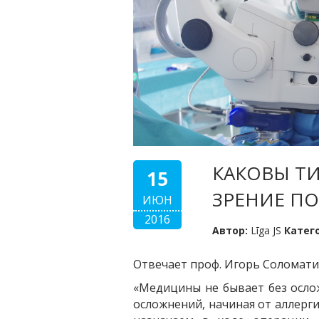
КАКОВЫ Т
15
ЗРЕНИЕ П
ИЮН
2016
Автор:
Līga JS
Катег
Отвечает проф. Игорь Соломати
«Медицины не бывает без осло
осложнений, начиная от аллерг