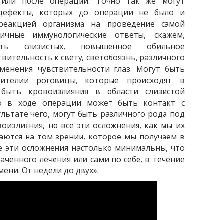
 или после операции. Точно так же могут
 дефекты, которых до операции не было и
реакцией организма на проведение самой
ичные иммунологические ответ
ы, скажем,
ость слизистых, повышенное обильное
вительность к свету, светобоязнь, различного
менения чувствительности глаз. Могут быть
ителии роговицы, которые происходят в
 быть кровоизлияния в области слизистой
то в ходе операции может быть контакт с
льтате чего, могут быть различного рода под
воизлияния, но все эти осложнения, как мы их
аются на том зрении, которое мы получаем в
се эти осложнения настолько минимальны, что
аченного лечения или сами по себе, в течение
ени. От недели до двух».