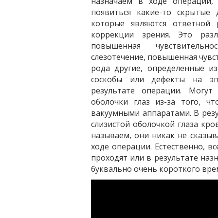
назначаем в ходе операции,
появиться какие-то скрытые
которые являются ответной 
коррекции зрения. Это разл
повышенная чувствительн
слезотечение, повышенная чувст
рода другие, определенные из
соскобы или дефекты на эп
результате операции. Могут
оболочки глаз из-за того, ч
вакуумными аппаратами. В резу
слизистой оболочкой глаза кро
называем, они никак не сказыв
ходе операции. Естественно, в
проходят или в результате назн
буквально очень короткого врем