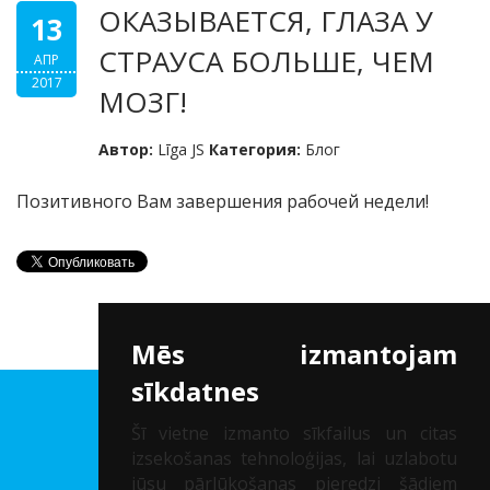
ОКАЗЫВАЕТСЯ, ГЛАЗА У
13
СТРАУСА БОЛЬШЕ, ЧЕМ
АПР
2017
МОЗГ!
Автор:
Līga JS
Категория:
Блог
Позитивного Вам завершения рабочей недели!
Mēs izmantojam
sīkdatnes
Клиника др. Соломатина
Šī vietne izmanto sīkfailus un citas
izsekošanas tehnoloģijas, lai uzlabotu
Рег. нр.: 40002041747
jūsu pārlūkošanas pieredzi šādiem