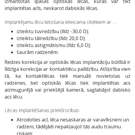
izmantotas īpašas optiskās lēcas, kuras var tikt
implantētas acīs, neskarot dabiskās lēcas.
Implantējamu lēcu lietošana ieteicama cilvēkiem ar …:
izteiktu tuvredzību (līdz -30,0 D);
izteiktu tālredzību (līdz 20,0 D);
izteiktu astigmātismu (līdz 6,0 D);
šaurām radzenēm.
Redzes korekcija ar optiskās lēcas implantāciju būtībā ir
līdzīga korekcijai ar kontaktlēcu palīdzību. Atšķirība vien
tā, ka kontaktlēcas tiek manuāli novietotas uz
radzenes, bet optiskās lēcas tiek implantētas acs
aizmugurējā vai priekšējā kamerā, saglabājot dabisko
acs lēcu.
Lēcas implantēšanas priekšrocības:
Atrodoties acī, lēca nesaskaras ar varavīksneni un
radzeni, tādējādi nepakļaujot tās audu traumu
riskam;