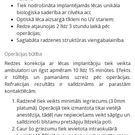
Tiek nodrošināta implantējamās lēcas unikāla
bioloģiska saderība ar cilvēka aci;
Optiskā lēca aizsargā tīkleni no UV stariem;
Redze atjaunojas 2 līdz 3 stundu laikā pēc
operācijas;
Saglabāta radzenes struktūras viengabalainība.
Operācijas būtība:
Redzes korekcija ar lēcas implantāciju tiek veikta
ambulatori un ilgst apmēram 10 līdz 15 minūtes. Efekts
ir tūlītējs un pamanāms uzreiz pēc operācijas.
Refrakcijas rezultāts ir salīdzināms ar parastām
kontaktlēcām.
Radzenē tiek veikts minimāls iegriezums (3.0mm
platumā). Operācijā tiek izmantota tikai vietējā
anestēzija, tādēļ nav nepieciešams veikt sāpīgu un
salīdzinoši bīstamu pretsāpju līdzekļa poti.
Caur šo griezumu tiek ievietota intraokulārā