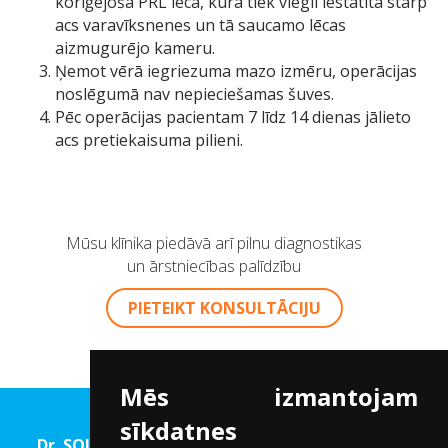
koriģējošā PRL lēca, kura tiek viegli iestatīta starp
acs varavīksnenes un tā saucamo lēcas
aizmugurējo kameru.
Ņemot vērā iegriezuma mazo izmēru, operācijas
noslēgumā nav nepieciešamas šuves.
Pēc operācijas pacientam 7 līdz 14 dienas jālieto
acs pretiekaisuma pilieni.
Mūsu klīnika piedāvā arī pilnu diagnostikas
un ārstniecības palīdzību
PIETEIKT KONSULTĀCIJU
Mēs izmantojam
sīkdatnes
Dr. SOLOMATINA Acu rehabilitācijas un Redzes