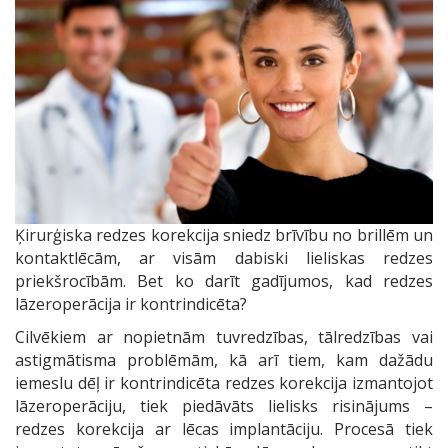
Ķirurģiska redzes korekcija sniedz brīvību no brillēm un
kontaktlēcām, ar visām dabiski lieliskas redzes
priekšrocībām. Bet ko darīt gadījumos, kad redzes
lāzeroperācija ir kontrindicēta?
Cilvēkiem ar nopietnām tuvredzības, tālredzības vai
astigmātisma problēmām, kā arī tiem, kam dažādu
iemeslu dēļ ir kontrindicēta redzes korekcija izmantojot
lāzeroperāciju, tiek piedāvāts lielisks risinājums –
redzes korekcija ar lēcas implantāciju. Procesā tiek