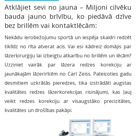
Atklājiet sevi no jauna – Miljoni cilvēku
bauda jauno brīvību, ko piedāvā dzīve
bez brillēm vai kontaktlēcām:
Nekādu ierobežojumu sportā un iespēja skaidri redzēt
tiklīdz no rīta atverat acis. Vai esi kādreiz domājis par
lāzerķirurģiju lai izbeigtu atkarību no brillēm un lēcām?
Uzziniet vairāk par lāzera redzes korekciju ar
jaunākajām lāzerirīcēm no Carl Zeiss. Pateicoties gadu
desmitiem uzkrātās pieredzes, tika izstrādāti augstas
kvalitātes redzes lāzerkorekcijas risinājumi, kas ļauj
veikt redzes korekciju ar visaugstāko precizitātes,
kvalitātes un drošības pakāpi.