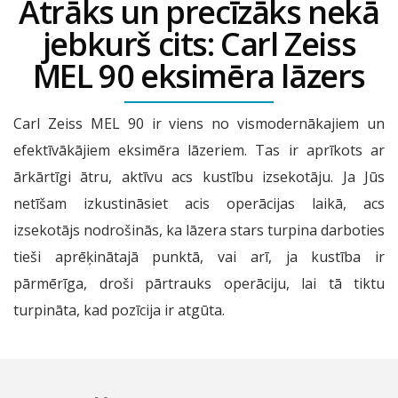
Ātrāks un precīzāks nekā
jebkurš cits: Carl Zeiss
MEL 90 eksimēra lāzers
Carl Zeiss MEL 90 ir viens no vismodernākajiem un
efektīvākājiem eksimēra lāzeriem. Tas ir aprīkots ar
ārkārtīgi ātru, aktīvu acs kustību izsekotāju. Ja Jūs
netīšam izkustināsiet acis operācijas laikā, acs
izsekotājs nodrošinās, ka lāzera stars turpina darboties
tieši aprēķinātajā punktā, vai arī, ja kustība ir
pārmērīga, droši pārtrauks operāciju, lai tā tiktu
turpināta, kad pozīcija ir atgūta.