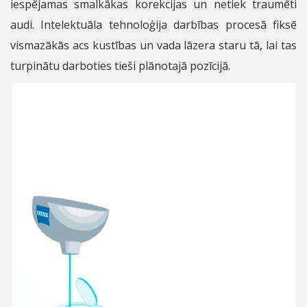
iespējamas smalkākas korekcijas un netiek traumēti
audi. Intelektuāla tehnoloģija darbības procesā fiksē
vismazākās acs kustības un vada lāzera staru tā, lai tas
turpinātu darboties tieši plānotajā pozīcijā.