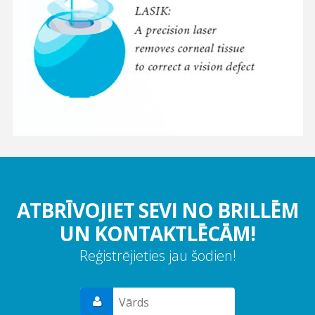
ATBRĪVOJIET SEVI NO BRILLĒM
UN KONTAKTLĒCĀM!
Reģistrējieties jau šodien!