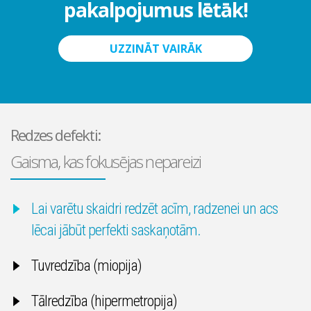
pakalpojumus lētāk!
UZZINĀT VAIRĀK
Redzes defekti:
Gaisma, kas fokusējas nepareizi
Lai varētu skaidri redzēt acīm, radzenei un acs
lēcai jābūt perfekti saskaņotām.
Tuvredzība (miopija)
Tālredzība (hipermetropija)