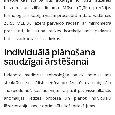
metode cita starpā būs atkarīga no Jūsu radzenes
biezuma un zīlīšu lieluma. Mūsdienīgāka precīzijas
tehnoloģija ir kopīga visām procedūrām: datorvadāmais
ZEISS MEL 90 lāzers pārveido radzeni ar mikrometra
precizitāti, lai jaunā redzes korekcija acīs padarītu
brilles vai kontaktlēcas liekus.
Individuālā plānošana
saudzīgai ārstēšanai
Uzlabotā medicīnas tehnoloģija palīdz noteikt acu
struktūru. Speciālists iegūst precīzu Jūsu acu digitālo
“nospiedumu”, kas ļauj viņam atpazīt pat vissmalkākās
anomālijas redzes procesā un plānot individuālu
lāzerterapiju, kas ir optimizēta tieši priekš Jums.