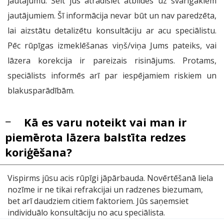
jautājumu. Šeit jūs atradīsiet atbildes uz svarīgākiem
jautājumiem. Šī informācija nevar būt un nav paredzēta,
lai aizstātu detalizētu konsultāciju ar acu speciālistu.
Pēc rūpīgas izmeklēšanas viņš/viņa Jums pateiks, vai
lāzera korekcija ir pareizais risinājums. Protams,
speciālists informēs arī par iespējamiem riskiem un
blakusparādībām.
Kā es varu noteikt vai man ir
piemērota lāzera balstīta redzes
koriģēšana?
Vispirms jūsu acis rūpīgi jāpārbauda. Novērtēšanā liela
nozīme ir ne tikai refrakcijai un radzenes biezumam,
bet arī daudziem citiem faktoriem. Jūs saņemsiet
individuālo konsultāciju no acu speciālista.