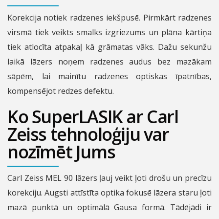
Korekcija notiek radzenes iekšpusē. Pirmkārt radzenes
virsmā tiek veikts smalks izgriezums un plāna kārtiņa
tiek atlocīta atpakaļ kā grāmatas vāks. Dažu sekunžu
laikā lāzers noņem radzenes audus bez mazākam
sāpēm, lai mainītu radzenes optiskas īpatnības,
kompensējot redzes defektu.
Ko SuperLASIK ar Carl
Zeiss tehnoloģiju var
nozīmēt Jums
Carl Zeiss MEL 90 lāzers ļauj veikt ļoti drošu un precīzu
korekciju. Augsti attīstīta optika fokusē lāzera staru ļoti
mazā punktā un optimālā Gausa formā. Tādējādi ir