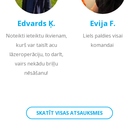
Edvards Ķ.
Evija F.
Noteikti ieteiktu ikvienam,
Liels paldies visai
kurš var taisīt acu
komandai
lāzeroperāciju, to darīt,
vairs nekādu briļļu
nēsāšanu!
SKATĪT VISAS ATSAUKSMES