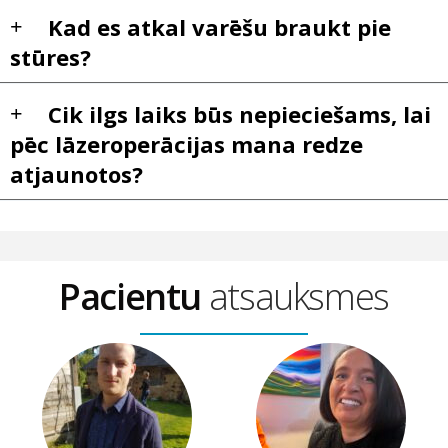
Kad es atkal varēšu braukt pie
stūres?
Cik ilgs laiks būs nepieciešams, lai
pēc lāzeroperācijas mana redze
atjaunotos?
Pacientu
atsauksmes