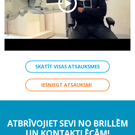
SKATĪT VISAS ATSAUKSMES
IESNIEGT ATSAUKSMI
ATBRĪVOJIET SEVI NO BRILLĒM
UN KONTAKTLĒCĀM!