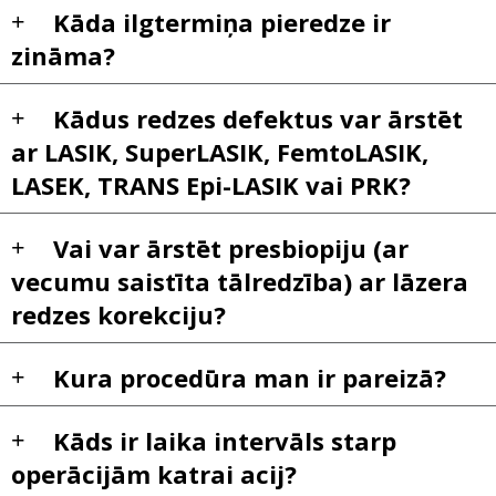
Kāda ilgtermiņa pieredze ir
zināma?
Kādus redzes defektus var ārstēt
ar LASIK, SuperLASIK, FemtoLASIK,
LASEK, TRANS Epi-LASIK vai PRK?
Vai var ārstēt presbiopiju (ar
vecumu saistīta tālredzība) ar lāzera
redzes korekciju?
Kura procedūra man ir pareizā?
Kāds ir laika intervāls starp
operācijām katrai acij?