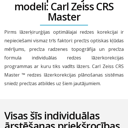
modeli: Carl Zeiss CRS
Master
Pirms lāzerķirurģijas optimālajai redzes korekcijai ir
nepieciešami vismaz trīs faktori: precīzs optiskas kļūdas
mērījums, precīza radzenes topogrāfija un precīza
formula individuālas redzes lāzerkorekcijas
programmas ar kuru tiks vadīts lāzers. Carl Zeiss CRS
Master ™ redzes lāzerkorekcijas plānošanas sistēmas
sniedz precīzas atbildes uz šiem jautājumiem.
Visas šīs individuālas
ārstēšanas priekšrocības