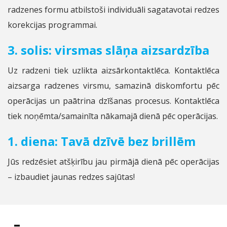
radzenes formu atbilstoši individuāli sagatavotai redzes
korekcijas programmai.
3. solis: virsmas slāņa aizsardzība
Uz radzeni tiek uzlikta aizsārkontaktlēca. Kontaktlēca
aizsarga radzenes virsmu, samazinā diskomfortu pēc
operācijas un paātrina dzīšanas procesus. Kontaktlēca
tiek noņēmta/samainīta nākamajā dienā pēc operācijas.
1. diena: Tavā dzīvē bez brillēm
Jūs redzēsiet atšķirību jau pirmājā dienā pēc operācijas
– izbaudiet jaunas redzes sajūtas!