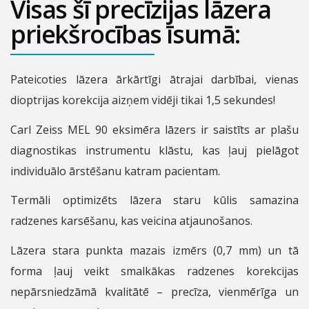
Visas šī precīzijas lāzera
priekšrocības īsumā:
Pateicoties lāzera ārkārtīgi ātrajai darbībai, vienas
dioptrijas korekcija aizņem vidēji tikai 1,5 sekundes!
Carl Zeiss MEL 90 eksimēra lāzers ir saistīts ar plašu
diagnostikas instrumentu klāstu, kas ļauj pielāgot
individuālo ārstēšanu katram pacientam.
Termāli optimizēts lāzera staru kūlis samazina
radzenes karsēšanu, kas veicina atjaunošanos.
Lāzera stara punkta mazais izmērs (0,7 mm) un tā
forma ļauj veikt smalkākas radzenes korekcijas
nepārsniedzāmā kvalitātē – precīza, vienmērīga un