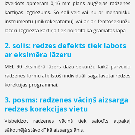
izveidots apmēram 0,16 mm plāns augšējas radzenes
kārtiņas izgriezums. Šo soli veic vai nu ar mehānisku
instrumentu (mikrokeratomu) vai ar ar femtosekunžu
lāzeri. Izgriezta kārtiņa tiek nolocīta kā grāmatas lapa.
2. solis: redzes defekts tiek labots
ar eksimēra lāzeru
MEL 90 eksimērā lāzers dažu sekunžu laikā parveido
radzenes formu atbilstoši individuāli sagatavotai redzes
korekcijas programmai.
3. posms: radzenes vāciņš aizsarga
redzes korekcijas vietu
Visbeidzot radzenes vāciņš tiek salocīts atpakaļ
sākotnējā stāvoklī kā aizsargslānis.