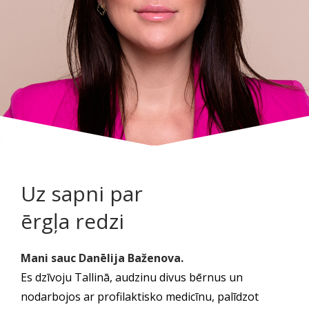
Uz sapni par
ērgļa redzi
Mani sauc Danēlija Bаženova.
Es dzīvoju Tallinā, audzinu divus bērnus un
nodarbojos ar profilaktisko medicīnu, palīdzot