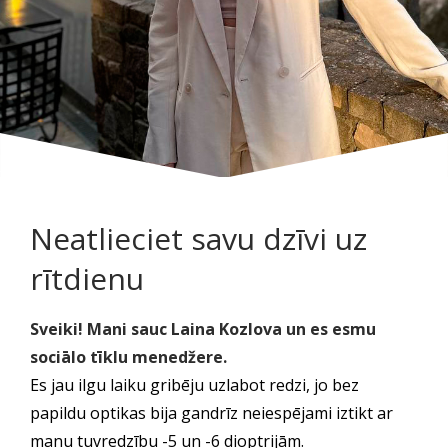
Neatlieciet savu dzīvi uz
rītdienu
Sveiki! Mani sauc Laina Kozlova un es esmu
sociālo tīklu menedžere.
Es jau ilgu laiku gribēju uzlabot redzi, jo bez
papildu optikas bija gandrīz neiespējami iztikt ar
manu tuvredzību -5 un -6 dioptrijām.