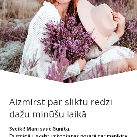
Aizmirst par sliktu redzi
dažu minūšu laikā
Sveiki! Mani sauc Gunita.
Es strādāju skaistumkopšanas nozarē par manikīra