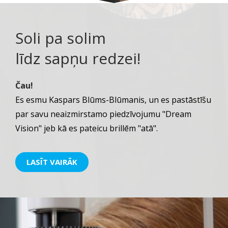
Soli pa solim
līdz sapņu redzei!
Čau!
Es esmu Kaspars Blūms-Blūmanis, un es pastāstīšu
par savu neaizmirstamo piedzīvojumu "Dream
Vision" jeb kā es pateicu brillēm "atā".
LASĪT VAIRĀK