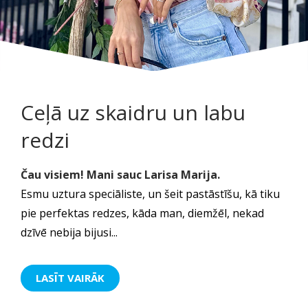
Ceļā uz skaidru un labu
redzi
Čau visiem! Mani sauc Larisa Marija.
Esmu uztura speciāliste, un šeit pastāstīšu, kā tiku
pie perfektas redzes, kāda man, diemžēl, nekad
dzīvē nebija bijusi...
LASĪT VAIRĀK