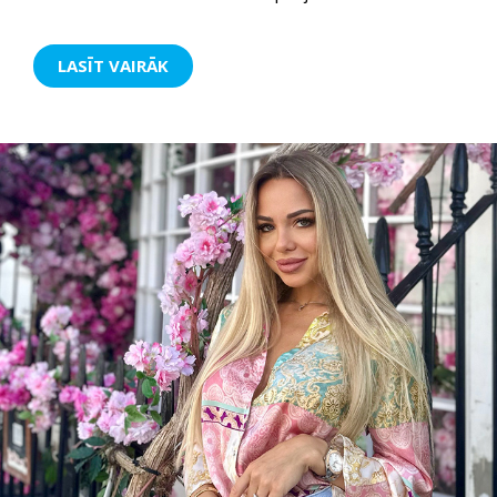
LASĪT VAIRĀK