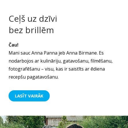
Ceļš uz dzīvi
bez brillēm
Čau!
Mani sauc Anna Panna jeb Anna Birmane. Es
nodarbojos ar kulināriju, gatavošanu, filmēšanu,
fotografēšanu – visu, kas ir saistīts ar ēdiena
recepšu pagatavošanu.
LASĪT VAIRĀK