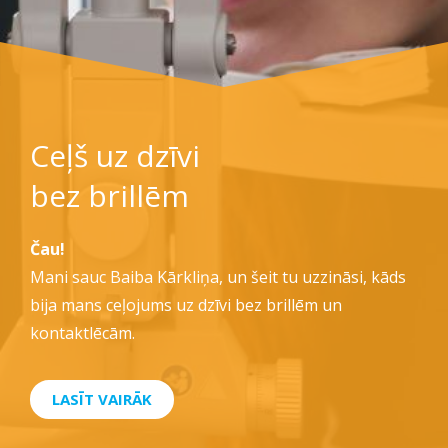
Ceļš uz dzīvi
bez brillēm
Čau!
Mani sauc Baiba Kārkliņa, un šeit tu uzzināsi, kāds
bija mans ceļojums uz dzīvi bez brillēm un
kontaktlēcām.
LASĪT VAIRĀK