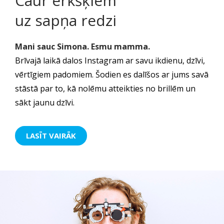
Caur ērkšķiem
uz sapņa redzi
Mani sauc Simona. Esmu mamma.
Brīvajā laikā dalos Instagram ar savu ikdienu, dzīvi,
vērtīgiem padomiem. Šodien es dalīšos ar jums savā
stāstā par to, kā nolēmu atteikties no brillēm un
sākt jaunu dzīvi.
LASĪT VAIRĀK