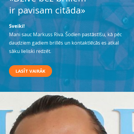
ir pavisam citāda»
Sveiki!
Mani sauc Markuss Riva. Šodien pastāstīšu, kā pēc
daudziem gadiem brillēs un kontaktlēcās es atkal
sāku lieliski redzēt.
LASĪT VAIRĀK