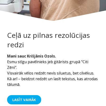
Ceļā uz pilnas rezolūcijas
redzi
Mani sauc Krišjānis Ozols.
Esmu stīgu pavēlnieks jeb ģitārists grupā "Citi
Zēni".
Visvairāk vēlos redzēt nevis siluetus, bet cilvēkus.
Kā arī – beidzot redzēt un lasīt tekstus, kas atrodas
tālumā.
LASĪT VAIRĀK