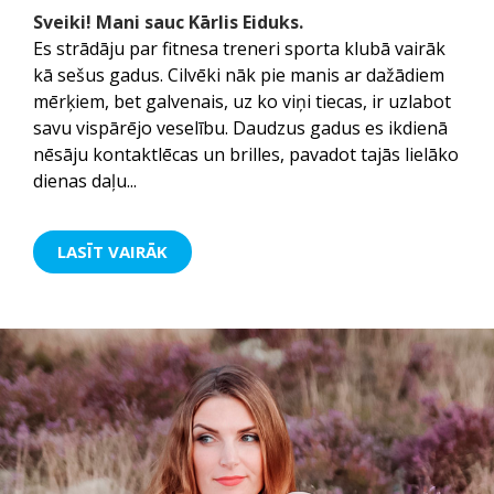
Sveiki! Mani sauc Kārlis Eiduks.
Es strādāju par fitnesa treneri sporta klubā vairāk
kā sešus gadus. Cilvēki nāk pie manis ar dažādiem
mērķiem, bet galvenais, uz ko viņi tiecas, ir uzlabot
savu vispārējo veselību. Daudzus gadus es ikdienā
nēsāju kontaktlēcas un brilles, pavadot tajās lielāko
dienas daļu...
LASĪT VAIRĀK