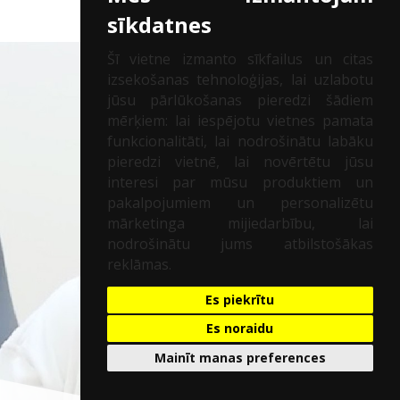
sīkdatnes
Šī vietne izmanto sīkfailus un citas
izsekošanas tehnoloģijas, lai uzlabotu
jūsu pārlūkošanas pieredzi šādiem
mērķiem:
lai iespējotu vietnes pamata
funkcionalitāti
,
lai nodrošinātu labāku
pieredzi vietnē
,
lai novērtētu jūsu
interesi par mūsu produktiem un
pakalpojumiem un personalizētu
mārketinga mijiedarbību
,
lai
nodrošinātu jums atbilstošākas
reklāmas
.
Es piekrītu
Es noraidu
Mainīt manas preferences