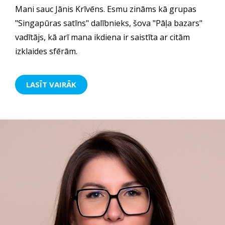
Mani sauc Jānis Krīvēns. Esmu zināms kā grupas
"Singapūras satīns" dalībnieks, šova "Pāļa bazars"
vadītājs, kā arī mana ikdiena ir saistīta ar citām
izklaides sfērām.
LASĪT VAIRĀK