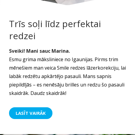
Trīs soļi līdz perfektai
redzei
Sveiki! Mani sauc Marina.
Esmu grima māksliniece no Igaunijas. Pirms trim
mēnešiem man veica Smile redzes lāzerkorekciju, lai
labāk redzētu apkārtējo pasauli. Mans sapnis
piepildījās – es nenēsāju brilles un redzu šo pasauli
skaidrāk. Daudz skaidrāk!
LASĪT VAIRĀK