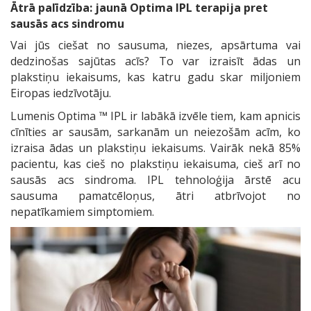
Ātrā palīdzība: jaunā Optima
IPL terapija p
ret
sausās acs sindromu
Vai jūs ciešat no sausuma, niezes, apsārtuma vai
dedzinošas sajūtas acīs? To var izraisīt ādas un
plakstiņu iekaisums, kas katru gadu skar miljoniem
Eiropas iedzīvotāju.
Lumenis Optima ™ IPL ir labākā izvēle tiem, kam apnicis
cīnīties ar sausām, sarkanām un neiezošām acīm, ko
izraisa ādas un plakstiņu iekaisums. Vairāk nekā 85%
pacientu, kas cieš no plakstiņu iekaisuma, cieš arī no
sausās acs sindroma. IPL tehnoloģija ārstē acu
sausuma pamatcēloņus, ātri atbrīvojot no
nepatīkamiem simptomiem.