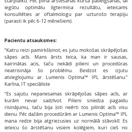
starplaiku. Pēc pilna ārstēšanas kursa pabeigšanas, lai
iegūtu optimālu ilgtermiņa rezultātu, ieteicams
konsultēties ar oftalmologu par uzturošo terapiju
(parasti ik pēc 6-12 mēnešiem).
Pacientu atsauksmes
:
“Katru reizi pamirkšķinot, es jutu mokošas skrāpējošas
sāpes acīs. Mans ārsts teica, ka man ir sausas,
kairinātas acis, taču nekādi pilieni un procedūras
neatrisināja šo problēmu. Beidzot es izjutu
atvieglojumu ar Lumenis Optima™ IPL ārstēšanu.”
Karīna, IT speciāliste
“Es sajutu nepanesamas skrāpējošas sāpes acīs, ar
kurām nevar sadzīvot. Pilieni sniedza pagaidu
risinājumu, taču bija ļoti neērti tos pilināt acīs visu
dienu. Pēc dažām procedūrām ar Lumenis Optima™ IPL
mana redze bija atgriezusies uz normālā stāvoklī. Es
ieteicu šo ārstēšanu visiem kolēģiem, kuri cieš no