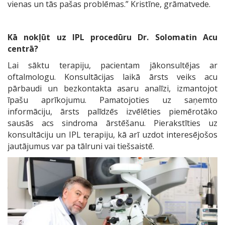
vienas un tās pašas problēmas.” Kristīne, grāmatvede.
Kā nokļūt uz IPL procedūru Dr. Solomatin Acu
centrā?
Lai sāktu terapiju, pacientam jākonsultējas ar
oftalmologu. Konsultācijas laikā ārsts veiks acu
pārbaudi un bezkontakta asaru analīzi, izmantojot
īpašu aprīkojumu. Pamatojoties uz saņemto
informāciju, ārsts palīdzēs izvēlēties piemērotāko
sausās acs sindroma ārstēšanu. Pierakstīties uz
konsultāciju un IPL terapiju, kā arī uzdot interesējošos
jautājumus var pa tālruni vai tiešsaistē.