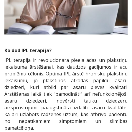
Ko dod IPL terapija?
IPL terapija ir revolucionāra pieeja ādas un plakstiņu
iekaisuma ārstēšanai, kas daudzos gadījumos ir acu
problēmu cēlonis. Optima IPL ārstē hronisku plakstiņu
iekaisumu, jo plakstiņos atrodas papildu asaru
dziedzeri, kuri atbild par asaru plēves kvalitāti.
Ārstēšanas laikā tiek “pamodināti” arī nefunkcionējoši
asaru dziedzeri, novērsti tauku dziedzeru
aizsprostojumi, paaugstināta izdalīto asaru kvalitāte,
kā arī uzlabots radzenes uzturs, kas atbrīvo pacientu
no nepatīkamiem simptomiem un slimības
pamatcēloņa.