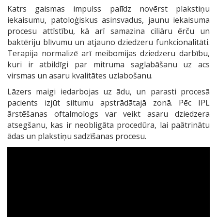
Katrs gaismas impulss palīdz novērst plakstiņu
iekaisumu, patoloģiskus asinsvadus, jaunu iekaisuma
procesu attīstību, kā arī samazina ciliāru ērču un
baktēriju blīvumu un atjauno dziedzeru funkcionalitāti.
Terapija normalizē arī meibomijas dziedzeru darbību,
kuri ir atbildīgi par mitruma saglabāšanu uz acs
virsmas un asaru kvalitātes uzlabošanu.
Lāzers maigi iedarbojas uz ādu, un parasti procesā
pacients izjūt siltumu apstrādātajā zonā. Pēc IPL
ārstēšanas oftalmologs var veikt asaru dziedzera
atsegšanu, kas ir neobligāta procedūra, lai paātrinātu
ādas un plakstiņu sadzīšanas procesu.