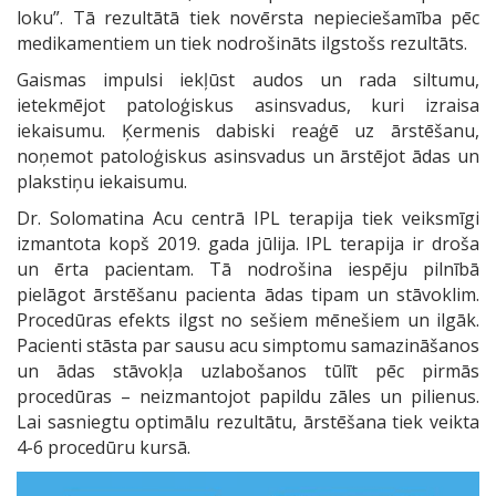
loku”. Tā rezultātā tiek novērsta nepieciešamība pēc
medikamentiem un tiek nodrošināts ilgstošs rezultāts.
Gaismas impulsi iekļūst audos un rada siltumu,
ietekmējot patoloģiskus asinsvadus, kuri izraisa
iekaisumu. Ķermenis dabiski reaģē uz ārstēšanu,
noņemot patoloģiskus asinsvadus un ārstējot ādas un
plakstiņu iekaisumu.
Dr. Solomatina Acu centrā IPL terapija tiek veiksmīgi
izmantota kopš 2019. gada jūlija. IPL terapija ir droša
un ērta pacientam. Tā nodrošina iespēju pilnībā
pielāgot ārstēšanu pacienta ādas tipam un stāvoklim.
Procedūras efekts ilgst no sešiem mēnešiem un ilgāk.
Pacienti stāsta par sausu acu simptomu samazināšanos
un ādas stāvokļa uzlabošanos tūlīt pēc pirmās
procedūras – neizmantojot papildu zāles un pilienus.
Lai sasniegtu optimālu rezultātu, ārstēšana tiek veikta
4-6 procedūru kursā.