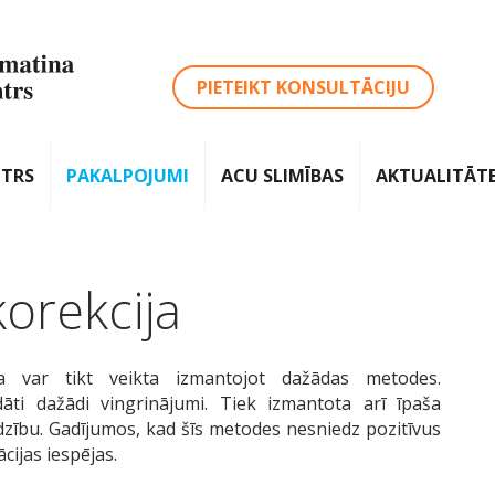
PIETEIKT KONSULTĀCIJU
NTRS
PAKALPOJUMI
ACU SLIMĪBAS
AKTUALITĀT
korekcija
ja var tikt veikta izmantojot dažādas metodes.
dāti dažādi vingrinājumi. Tiek izmantota arī īpaša
līdzību. Gadījumos, kad šīs metodes nesniedz pozitīvus
ācijas iespējas.