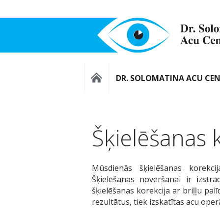
DR. SOLOMATINA ACU CE
Šķielēšanas 
Mūsdienās šķielēšanas korekci
Šķielēšanas novēršanai ir izstrā
šķielēšanas korekcija ar briļļu pa
rezultātus, tiek izskatītas acu oper