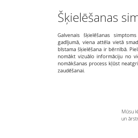
Šķielēšanas si
Galvenais šķielēšanas simptoms
gadījumā, viena attēla vietā sma
bīstama šķielēšana ir bērnībā. Pi
nomākt vizuālo informāciju no vie
nomākšanas process kļūst neatgriez
zaudēšanai.
Mūsu kl
un ārst