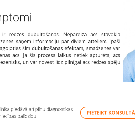
mptomi
 ir redzes dubultošanās. Nepareiza acs stāvokļa
dzenes saņem informāciju par diviem attēliem. Īpaši
elāgojoties šim dubultošanās efektam, smadzenes var
nas acs. Ja šis process laikus netiek apturēts, acs
enisks, un var novest līdz pilnīgai acs redzes spēju
īnika piedāvā arī pilnu diagnostikas
PIETEIKT KONSULTĀ
niecības palīdzību