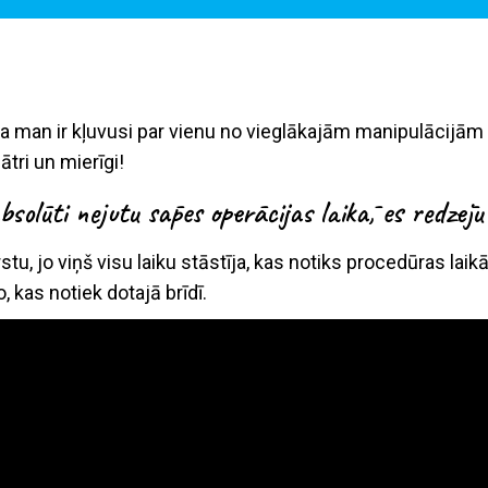
ja man ir kļuvusi par vienu no vieglākajām manipulācijām
ātri un mierīgi!
bsolūti nejutu sāpes operācijas laikā, es redzēju 
stu, jo viņš visu laiku stāstīja, kas notiks procedūras lai
 kas notiek dotajā brīdī.