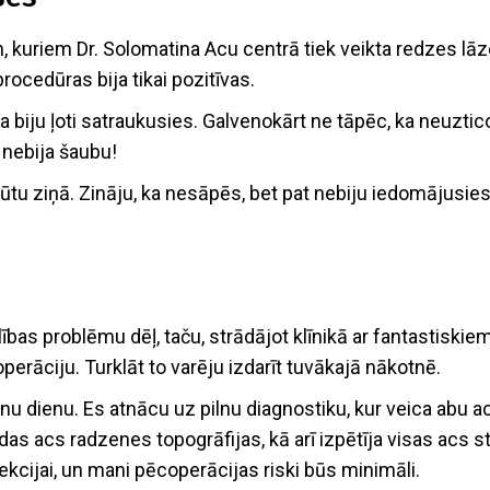
, kuriem Dr. Solomatina Acu centrā tiek veikta redzes lāze
ocedūras bija tikai pozitīvas.
 ka biju ļoti satraukusies. Galvenokārt ne tāpēc, ka neuzt
 nebija šaubu!
ūtu ziņā. Zināju, ka nesāpēs, bet pat nebiju iedomājusies,
ības problēmu dēļ, taču, strādājot klīnikā ar fantastiskie
operāciju. Turklāt to varēju izdarīt tuvākajā nākotnē.
enu dienu. Es atnācu uz pilnu diagnostiku, kur veica abu 
as acs radzenes topogrāfijas, kā arī izpētīja visas acs str
cijai, un mani pēcoperācijas riski būs minimāli.