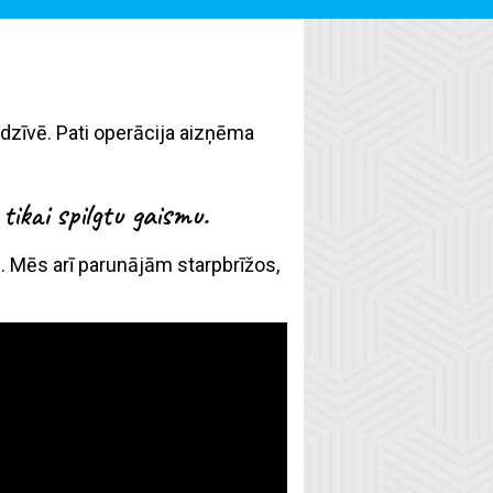
 dzīvē. Pati operācija aizņēma
tikai spilgtu gaismu.
kā. Mēs arī parunājām starpbrīžos,