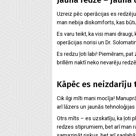
Uzreiz pēc operācijas es redzēju l
man nebija diskomforts, kas būtu
Es varu teikt, ka visi mani draugi, 
operācijas norisi un Dr. Solomatin
Es redzu ļoti labi! Piemēram, pat
brillēm naktī neko nevarēju redzēt
Kāpēc es neizdarīju 
Cik ilgi mīti mani mocīja! Manuprāt
arī lāzers un jaunās tehnoloģija
Otrs mīts – es uzskatīju, ka ļoti
redzes stiprumiem, bet arī man ra
samazināt riskus, bet arī saglab