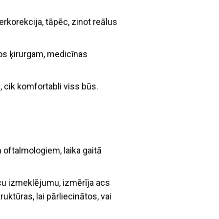
rkorekcija, tāpēc, zinot reālus
icos ķirurgam, medicīnas
 cik komfortabli viss būs.
m oftalmologiem, laika gaitā
acu izmeklējumu, izmērīja acs
uktūras, lai pārliecinātos, vai