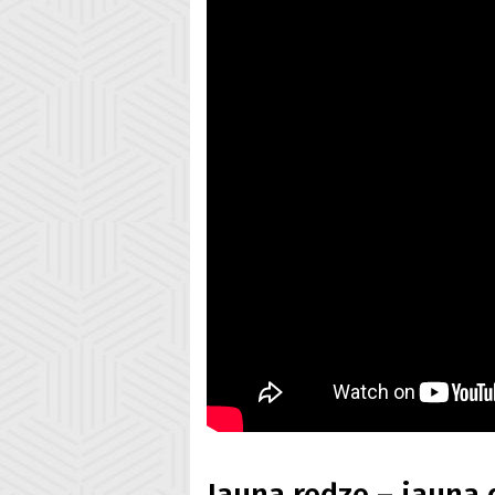
Jauna redze – jauna 