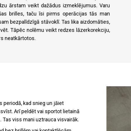
īdzu ārstam veikt dažādus izmeklējumus. Varu
šas brilles, taču īsi pirms operācijas tās man
am bezpalīdzīgā stāvoklī. Tas lika aizdomāties,
tāvēt. Tāpēc nolēmu veikt redzes lāzerkorekciju,
rs neatkārtotos.
 periodā, kad snieg un jāiet
zsvīst. Arī peldēt vai sportot lietainā
ti. Tas viss mani uztrauca visvairāk.
kad bez brillēm vai kontaktlēcām