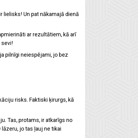
 ir lielisks! Un pat nākamajā dienā
 apmierināti ar rezultātiem, kā arī
 sevi!
a pilnīgi neiespējami, jo bez
āciju risks. Faktiski ķirurgs, kā
u. Tas, protams, ir atkarīgs no
zeru, jo tas ļauj ne tikai