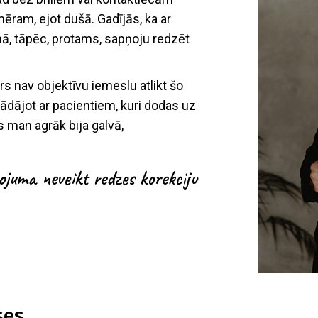
emēram, ejot dušā. Gadījās, ka ar
mā, tāpēc, protams, sapņoju redzēt
rs nav objektīvu iemeslu atlikt šo
strādājot ar pacientiem, kuri dodas uz
as man agrāk bija galvā,
juma neveikt redzes korekciju
ses