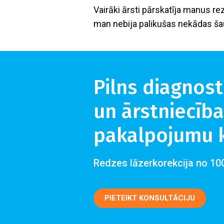
Vairāki ārsti pārskatīja manus re
man nebija palikušas nekādas ša
Pilns diagnost
un ārstniecīb
pakalpojumu k
Redzes lāzerkorekcija no 10
PIETEIKT KONSULTĀCIJU