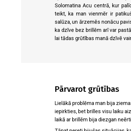
Solomatina Acu centrā, kur pal
teikt, ka man vienmēr ir patiku
salūza, un ārzemēs nonācu pavis
ka dzīve bez brillēm arī var pas
lai tādas grūtības manā dzīvē vai
Pārvarot grūtības
Lielākā problēma man bija ziemas
iepirkties, bet brilles visu laiku ai
laikā ar brillēm bija diezgan neēr
Tāpat nereti bijušas situācijas, 