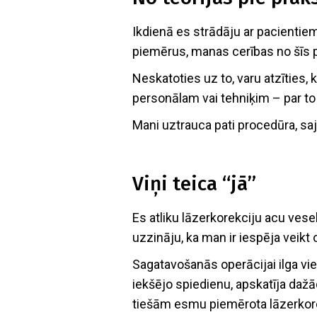
Ikdienā es strādāju ar pacientiem
piemērus, manas cerības no šīs pr
Neskatoties uz to, varu atzīties,
personālam vai tehniķim – par to
Mani uztrauca pati procedūra, saj
Viņi teica “jā”
Es atliku lāzerkorekciju acu vesel
uzzināju, ka man ir iespēja veikt 
Sagatavošanās operācijai ilga vi
iekšējo spiedienu, apskatīja dažād
tiešām esmu piemērota lāzerkorek