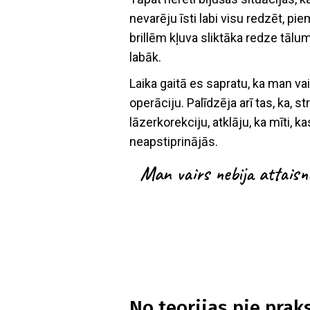
nevarēju īsti labi visu redzēt, pi
brillēm kļuva sliktāka redze tālu
labāk.
Laika gaitā es sapratu, ka man vai
operāciju. Palīdzēja arī tas, ka, 
lāzerkorekciju, atklāju, ka mīti, k
neapstiprinājās.
Man vairs nebija attaisno
No teorijas pie prak