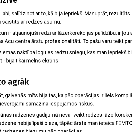
abi, salīdzinot ar to, kā bija iepriekš. Manuprāt, rezultāts
 saistīts ar redzes asumu.
kuri ir atjaunojuši redzi ar lāzerkorekcijas palīdzību, ir ļoti
a Acu centra ārstu profesionalitāti. To pašu varu teikt par
 ziemas naktī pa logu es redzu sniegu, kas man iepriekš bij
 - bija tikai melns ekrāns.
to agrāk
, galvenās mīts bija tas, ka pēc operācijas ir liels komplik
s ievērojami samazina iespējamos riskus.
 plānas radzenes gadījumā nevar veikt redzes lāzerkorekcij
dzene nebija īpaši bieza, tāpēc ārsts man ieteica FEMTO lā
āt radzenes biezumu pēc operācijas.