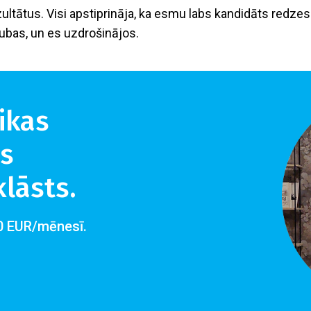
zultātus. Visi apstiprināja, ka esmu labs kandidāts redze
ubas, un es uzdrošinājos.
ikas
as
lāsts.
0 EUR/mēnesī.