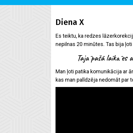
Diena X
Es teiktu, ka redzes lāzerkorekci
nepilnas 20 minūtes. Tas bija ļoti 
Tajā pašā laikā es a
Man ļoti patika komunikācija ar ār
kas man palīdzēja nedomāt par to,