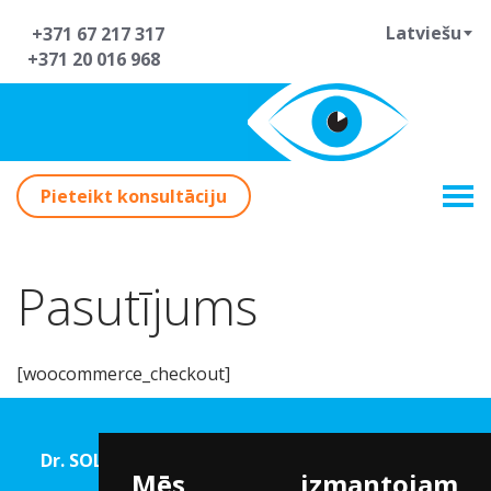
Latviešu
+371 67 217 317
+371 20 016 968
Pieteikt konsultāciju
Pasutījums
[woocommerce_checkout]
Dr. SOLOMATINA Acu rehabilitācijas un Redzes
Mēs izmantojam
korekcijas centrs