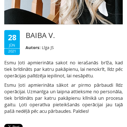
BAIBA V.
28
JŪN
Autors:
Līga JS
2021
Esmu ļoti apmierināta sakot no ierašanās brīža, kad
tiek brīdināts par katru pakāpienu, lai nenokrīt, līdz pēc
operācijas palīdzēja iepilinot, lai nesāpētu.
Esmu ļoti apmierināta sākot ar pirmo pārbaudi līdz
operācijai. Uzmanīga un laipna attieksme no personāla,
tiek brīdināts par katru pakāpienu klīnikā un procesa
gaitu. Ļoti operatīva pieteikšanās operācijai jau tajā
pašā nedēļā pēc acu pārbaudes. Paldies!