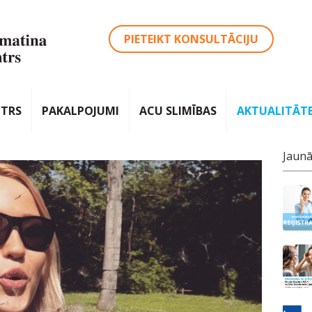
PIETEIKT KONSULTĀCIJU
NTRS
PAKALPOJUMI
ACU SLIMĪBAS
AKTUALITĀT
Jaunā