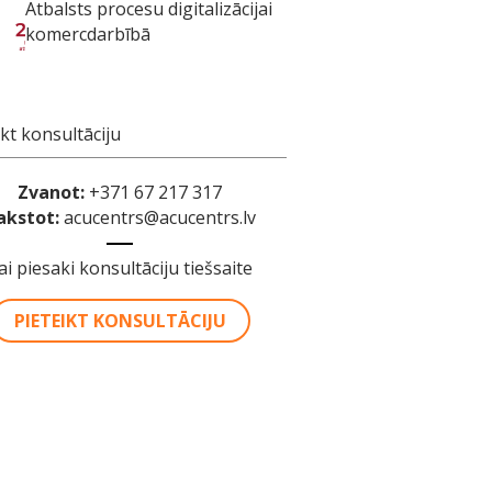
Atbalsts procesu digitalizācijai
komercdarbībā
ikt konsultāciju
Zvanot:
+371 67 217 317
akstot:
acucentrs@acucentrs.lv
ai piesaki konsultāciju tiešsaite
PIETEIKT KONSULTĀCIJU