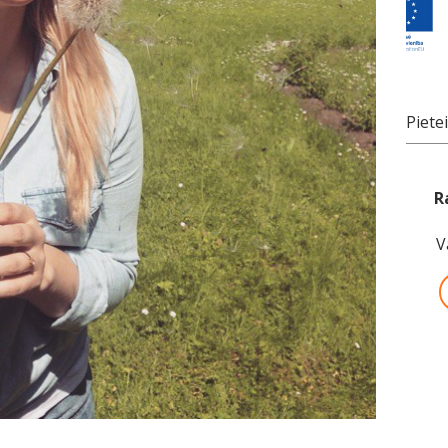
Piete
R
V