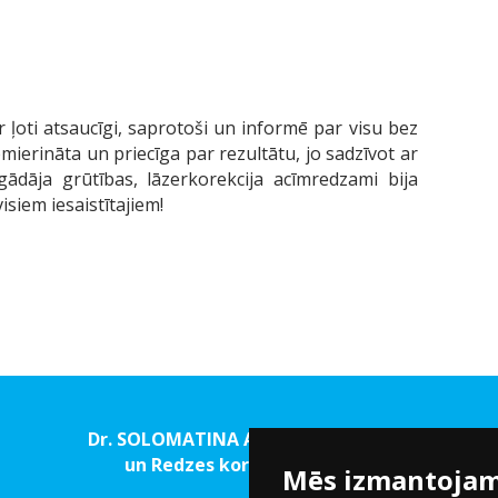
r ļoti atsaucīgi, saprotoši un informē par visu bez
ierināta un priecīga par rezultātu, jo sadzīvot ar
ādāja grūtības, lāzerkorekcija acīmredzami bija
isiem iesaistītajiem!
Dr. SOLOMATINA Acu rehabilitācijas
un Redzes korekcijas centrs
Mēs izmantojam