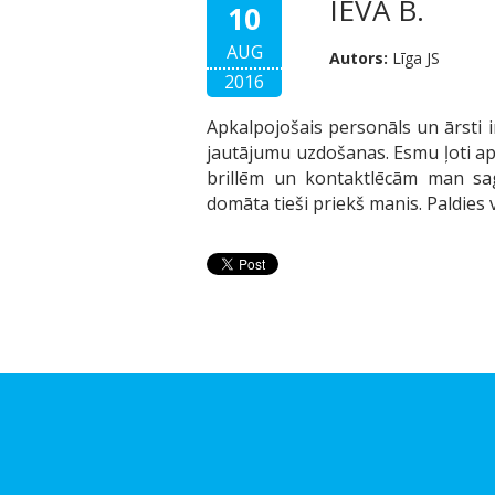
IEVA B.
10
AUG
Autors:
Līga JS
2016
Apkalpojošais personāls un ārsti i
jautājumu uzdošanas. Esmu ļoti apm
brillēm un kontaktlēcām man sag
domāta tieši priekš manis. Paldies v