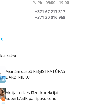
P.-Pk.: 09:00 - 19:00
+371 67 217 317
+371 20 016 968
ES
kie raksti
Aicinām darbā REĢISTRATŪRAS
DARBINIEKU
Akcija redzes lāzerkorekcijai
SuperLASIK par īpašu cenu