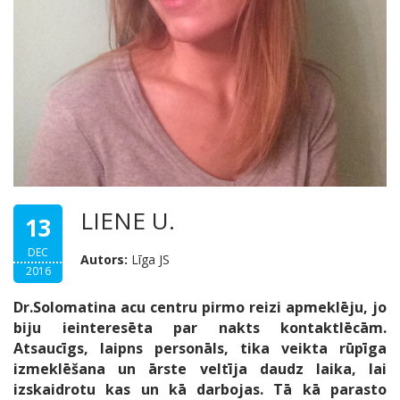
LIENE U.
13
DEC
Autors:
Līga JS
2016
Dr.Solomatina acu centru pirmo reizi apmeklēju, jo
biju ieinteresēta par nakts kontaktlēcām.
Atsaucīgs, laipns personāls, tika veikta rūpīga
izmeklēšana un ārste veltīja daudz laika, lai
izskaidrotu kas un kā darbojas. Tā kā parasto