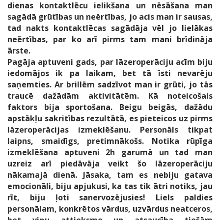
dienas kontaktlēcu ielikšana un nēsāšana man
sagādā grūtības un neērtības, jo acis man ir sausas,
tad nakts kontaktlēcas sagādāja vēl jo lielākas
neērtības, par ko arī pirms tam mani brīdināja
ārste.
Pagāja aptuveni gads, par lāzeroperāciju acīm biju
iedomājos ik pa laikam, bet tā īsti nevarēju
saņemties. Ar brillēm sadzīvot man ir grūti, jo tās
traucē dažādām aktivitātēm. Kā noteicošais
faktors bija sportošana. Beigu beigās, dažādu
apstākļu sakritības rezultātā, es pieteicos uz pirms
lāzeroperācijas izmeklēšanu. Personāls tikpat
laipns, smaidīgs, pretimnākošs. Notika rūpīga
izmeklēšana aptuveni 2h garumā un tad man
uzreiz arī piedāvāja veikt šo lāzeroperāciju
nākamajā dienā. Jāsaka, tam es nebiju gatava
emocionāli, biju apjukusi, ka tas tik ātri notiks, jau
rīt, biju ļoti sanervozējusies! Liels paldies
personālam, konkrētos vārdus, uzvārdus neatceros,