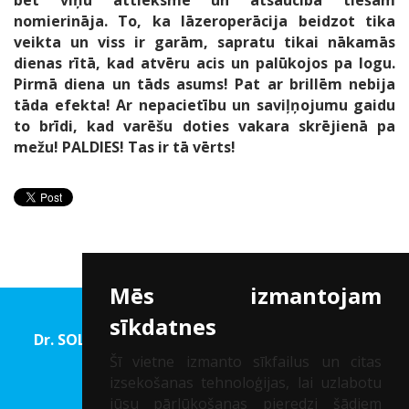
bet viņu attieksme un atsaucība tiešām
nomierināja. To, ka lāzeroperācija beidzot tika
veikta un viss ir garām, sapratu tikai nākamās
dienas rītā, kad atvēru acis un palūkojos pa logu.
Pirmā diena un tāds asums! Pat ar brillēm nebija
tāda efekta! Ar nepacietību un saviļņojumu gaidu
to brīdi, kad varēšu doties vakara skrējienā pa
mežu! PALDIES! Tas ir tā vērts!
Mēs izmantojam
sīkdatnes
Dr. SOLOMATINA Acu rehabilitācijas un Redzes
korekcijas centrs
Šī vietne izmanto sīkfailus un citas
izsekošanas tehnoloģijas, lai uzlabotu
Reģ. Nr.: 40002041747
jūsu pārlūkošanas pieredzi šādiem