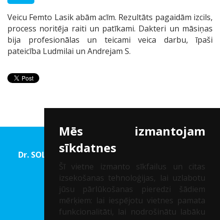
Veicu Femto Lasik abām acīm. Rezultāts pagaidām izcils,
process noritēja raiti un patīkami. Dakteri un māsiņas
bija profesionālas un teicami veica darbu, īpaši
pateicība Ludmilai un Andrejam S.
Mēs izmantojam
sīkdatnes
Dr. SOLOMATINA Acu rehabilitācijas un Redzes
korekcijas centrs
Šī vietne izmanto sīkfailus un citas
izsekošanas tehnoloģijas, lai uzlabotu
Reģ. Nr.: 40002041747
jūsu pārlūkošanas pieredzi šādiem
mērķiem:
lai iespējotu vietnes pamata
PIETEIKT KONSULTĀCIJU
funkcionalitāti
,
lai nodrošinātu labāku