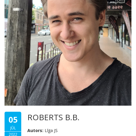
ROBERTS B.B.
05
JŪL
Autors:
Līga JS
2022