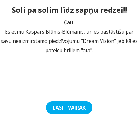
Soli pa solim līdz sapņu redzei!!
Čau!
Es esmu Kaspars Blūms-Blūmanis, un es pastāstīšu par
savu neaizmirstamo piedzīvojumu "Dream Vision" jeb kā es
pateicu brillēm "atā".
LASĪT VAIRĀK