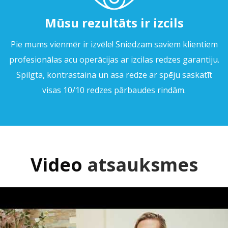
Mūsu rezultāts
ir izcils
Pie mums vienmēr ir izvēle! Sniedzam saviem klientiem
profesionālas acu operācijas ar izcilas redzes garantiju.
Spilgta, kontrastaina un asa redze ar spēju saskatīt
visas 10/10 redzes pārbaudes rindām.
Video
atsauksmes