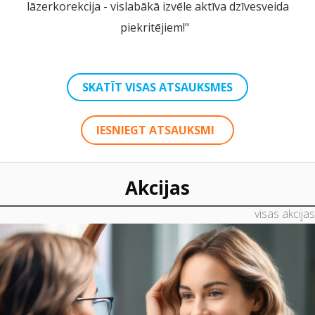
lāzerkorekcija - vislabākā izvēle aktīva dzīvesveida
piekritējiem!"
SKATĪT VISAS ATSAUKSMES
IESNIEGT ATSAUKSMI
Akcijas
visas akcijas