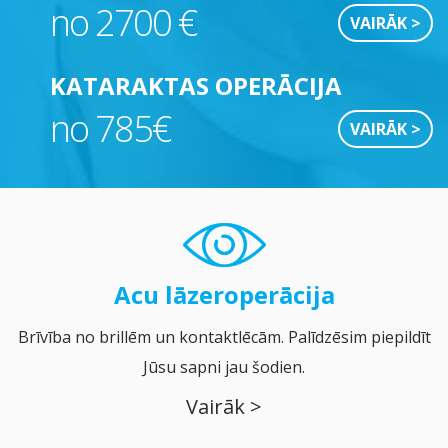
no 2700 €
VAIRĀK >
KATARAKTAS OPERĀCIJA
no 785€
VAIRĀK >
Acu lāzeroperācija
Brīvība no brillēm un kontaktlēcām. Palīdzēsim piepildīt
Jūsu sapni jau šodien.
Vairāk >