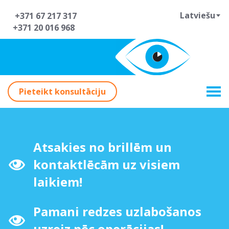
Latviešu
+371 67 217 317
+371 20 016 968
Pieteikt konsultāciju
Atsakies no brillēm un
kontaktlēcām uz visiem
laikiem!
Pamani redzes uzlabošanos
uzreiz pēc operācijas!