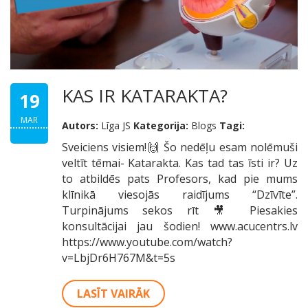
KAS IR KATARAKTA?
19
MAR
Autors:
Līga JS
Kategorija:
Blogs
Tagi:
Sveiciens visiem!🙌 Šo nedēļu esam nolēmuši
veltīt tēmai- Katarakta. Kas tad tas īsti ir? Uz
to atbildēs pats Profesors, kad pie mums
klīnikā viesojās raidījums “Dzīvīte”.
Turpinājums sekos rīt 🎥 Piesakies
konsultācijai jau šodien! www.acucentrs.lv
https://www.youtube.com/watch?
v=LbjDr6H767M&t=5s
LASĪT VAIRĀK