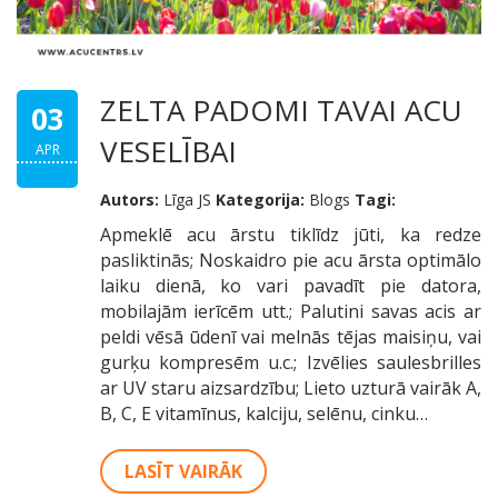
ZELTA PADOMI TAVAI ACU
03
VESELĪBAI
APR
Autors:
Līga JS
Kategorija:
Blogs
Tagi:
Apmeklē acu ārstu tiklīdz jūti, ka redze
pasliktinās; Noskaidro pie acu ārsta optimālo
laiku dienā, ko vari pavadīt pie datora,
mobilajām ierīcēm utt.; Palutini savas acis ar
peldi vēsā ūdenī vai melnās tējas maisiņu, vai
gurķu kompresēm u.c.; Izvēlies saulesbrilles
ar UV staru aizsardzību; Lieto uzturā vairāk A,
B, C, E vitamīnus, kalciju, selēnu, cinku…
LASĪT VAIRĀK