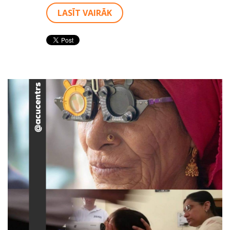
LASĪT VAIRĀK