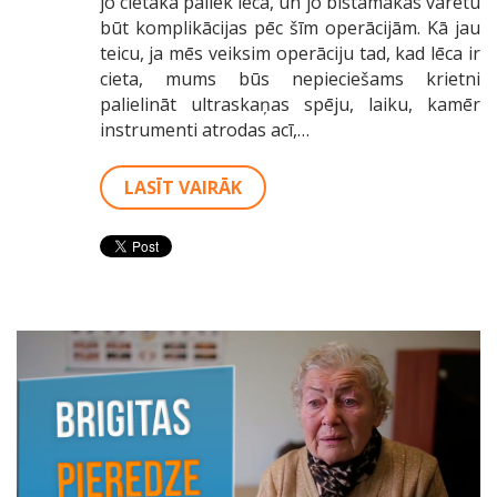
jo cietāka paliek lēca, un jo bīstamākas varētu
būt komplikācijas pēc šīm operācijām. Kā jau
teicu, ja mēs veiksim operāciju tad, kad lēca ir
cieta, mums būs nepieciešams krietni
palielināt ultraskaņas spēju, laiku, kamēr
instrumenti atrodas acī,…
LASĪT VAIRĀK