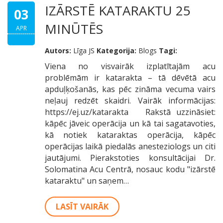
IZĀRSTĒ KATARAKTU 25
03
MINŪTĒS
APR
Autors:
Līga JS
Kategorija:
Blogs
Tagi:
Viena no visvairāk izplatītajām acu
problēmām ir katarakta – tā dēvētā acu
apduļķošanās, kas pēc zināma vecuma vairs
neļauj redzēt skaidri. Vairāk informācijas:
https://ej.uz/katarakta Rakstā uzzināsiet:
kāpēc jāveic operācija un kā tai sagatavoties,
kā notiek kataraktas operācija, kāpēc
operācijas laikā piedalās anesteziologs un citi
jautājumi. Pierakstoties konsultācijai Dr.
Solomatina Acu Centrā, nosauc kodu "izārstē
kataraktu" un saņem…
LASĪT VAIRĀK