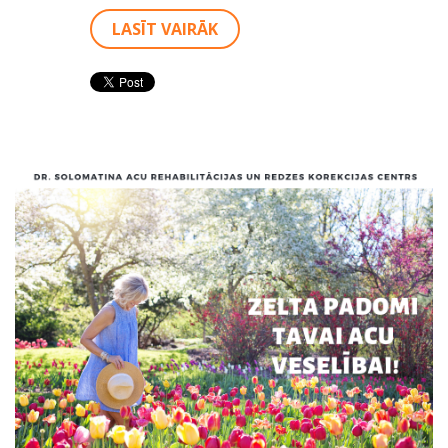
LASĪT VAIRĀK