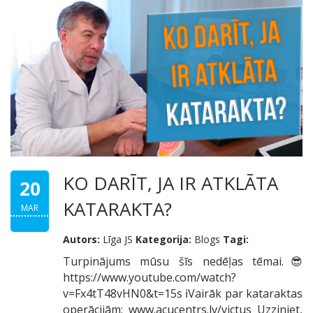
KO DARĪT, JA IR ATKLĀTA
20
KATARAKTA?
MAR
Autors:
Līga JS
Kategorija:
Blogs
Tagi:
Turpinājums mūsu šīs nedēļas tēmai.😎
https://www.youtube.com/watch?
v=Fx4tT48vHN0&t=15s ℹVairāk par kataraktas
operācijām: www.acucentrs.lv/victus Uzziniet,