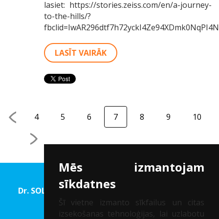
lasiet: https://stories.zeiss.com/en/a-journey-
to-the-hills/?
fbclid=IwAR296dtf7h72yckI4Ze94XDmk0NqPI4
LASĪT VAIRĀK
4
5
6
7
8
9
10
Mēs izmantojam
sīkdatnes
Dr. SOLOMATINA Acu rehabilitācijas un Redzes
korekcijas centrs
Šī vietne izmanto sīkfailus un citas
izsekošanas tehnoloģijas, lai uzlabotu