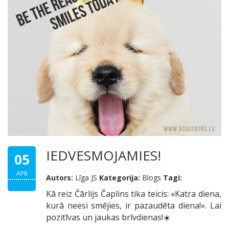
IEDVESMOJAMIES!
05
APR
Autors:
Līga JS
Kategorija:
Blogs
Tagi:
Kā reiz Čārlijs Čaplins tika teicis: «Katra diena,
kurā neesi smējies, ir pazaudēta diena!». Lai
pozitīvas un jaukas brīvdienas!☀️