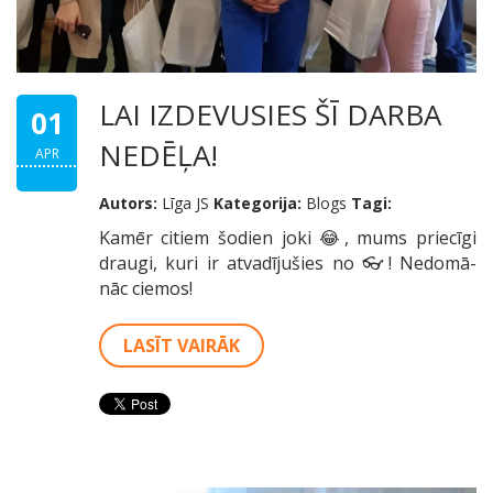
LAI IZDEVUSIES ŠĪ DARBA
01
NEDĒĻA!
APR
Autors:
Līga JS
Kategorija:
Blogs
Tagi:
Kamēr citiem šodien joki 😂, mums priecīgi
draugi, kuri ir atvadījušies no 👓! Nedomā-
nāc ciemos!
LASĪT VAIRĀK