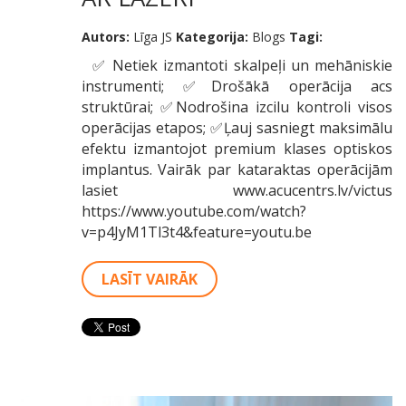
Autors:
Līga JS
Kategorija:
Blogs
Tagi:
✅ Netiek izmantoti skalpeļi un mehāniskie
instrumenti; ✅Drošākā operācija acs
struktūrai; ✅Nodrošina izcilu kontroli visos
operācijas etapos; ✅Ļauj sasniegt maksimālu
efektu izmantojot premium klases optiskos
implantus. Vairāk par kataraktas operācijām
lasiet www.acucentrs.lv/victus
https://www.youtube.com/watch?
v=p4JyM1Tl3t4&feature=youtu.be
LASĪT VAIRĀK