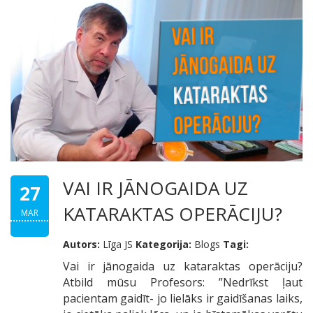
VAI IR JĀNOGAIDA UZ
27
KATARAKTAS OPERĀCIJU?
MAR
Autors:
Līga JS
Kategorija:
Blogs
Tagi:
Vai ir jānogaida uz kataraktas operāciju?
Atbild mūsu Profesors: ”Nedrīkst ļaut
pacientam gaidīt- jo lielāks ir gaidīšanas laiks,