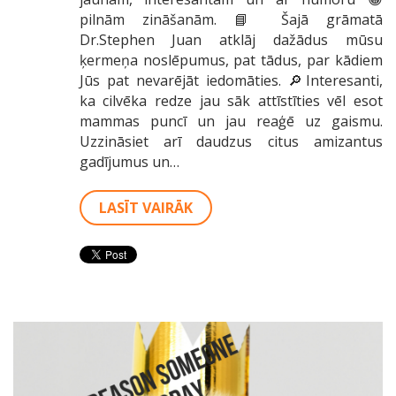
pilnām zināšanām. 📘 Šajā grāmatā
Dr.Stephen Juan atklāj dažādus mūsu
ķermeņa noslēpumus, pat tādus, par kādiem
Jūs pat nevarējāt iedomāties. 🔎Interesanti,
ka cilvēka redze jau sāk attīstīties vēl esot
mammas puncī un jau reaģē uz gaismu.
Uzzināsiet arī daudzus citus amizantus
gadījumus un…
LASĪT VAIRĀK