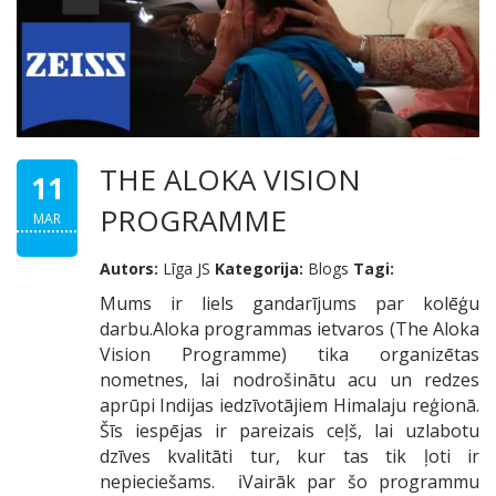
THE ALOKA VISION
11
PROGRAMME
MAR
Autors:
Līga JS
Kategorija:
Blogs
Tagi:
Mums ir liels gandarījums par kolēģu
darbu.Aloka programmas ietvaros (The Aloka
Vision Programme) tika organizētas
nometnes, lai nodrošinātu acu un redzes
aprūpi Indijas iedzīvotājiem Himalaju reģionā.
Šīs iespējas ir pareizais ceļš, lai uzlabotu
dzīves kvalitāti tur, kur tas tik ļoti ir
nepieciešams. ℹVairāk par šo programmu