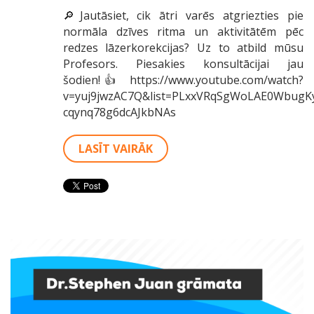
🔎Jautāsiet, cik ātri varēs atgriezties pie
normāla dzīves ritma un aktivitātēm pēc
redzes lāzerkorekcijas? Uz to atbild mūsu
Profesors. Piesakies konsultācijai jau
šodien! 👍 https://www.youtube.com/watch?
v=yuj9jwzAC7Q&list=PLxxVRqSgWoLAE0WbugK
cqynq78g6dcAJkbNAs
LASĪT VAIRĀK