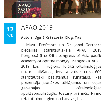
APAO 2019
12
MAR
Autors:
Līga JS
Kategorija:
Blogs
Tagi:
Mūsu Profesors un Dr. Janai Gertnere
piedalījās starptautiskajā APAO 2019
Kongresā (the 34th congress of Asia-pacific
academy of ophthalmology) Bangkokā. APAO
2019, kas ir reģiona lielākā oftalmoloģijas
nozares tikšanās, ietvēra vairāk nekā 600
starptautiski pazīstamus runātājus, kas
prezentēja jaunākos atklājumus un idejas
galvenajās oftalmoloģijas
apakšspecializācijās, tostarp arī mēs. Pirmo
reizi oftalmologiem no Latvijas, bija…