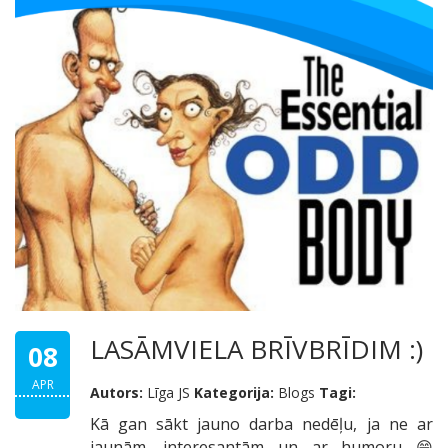
LASĀMVIELA BRĪVBRĪDIM :)
08
APR
Autors:
Līga JS
Kategorija:
Blogs
Tagi:
Kā gan sākt jauno darba nedēļu, ja ne ar
jaunām, interesantām un ar humoru 😁