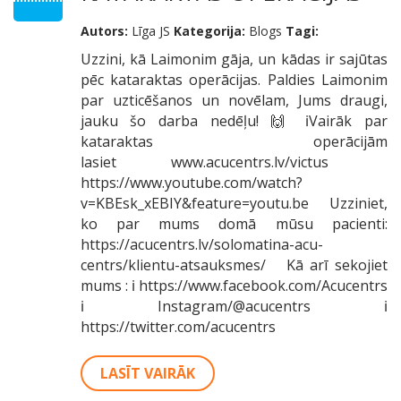
Autors:
Līga JS
Kategorija:
Blogs
Tagi:
Uzzini, kā Laimonim gāja, un kādas ir sajūtas
pēc kataraktas operācijas. Paldies Laimonim
par uzticēšanos un novēlam, Jums draugi,
jauku šo darba nedēļu! 🙌 ℹVairāk par
kataraktas operācijām
lasiet www.acucentrs.lv/victus
https://www.youtube.com/watch?
v=KBEsk_xEBIY&feature=youtu.be Uzziniet,
ko par mums domā mūsu pacienti:
https://acucentrs.lv/solomatina-acu-
centrs/klientu-atsauksmes/ Kā arī sekojiet
mums : ℹ https://www.facebook.com/Acucentrs
ℹ Instagram/@acucentrs ℹ
https://twitter.com/acucentrs
LASĪT VAIRĀK