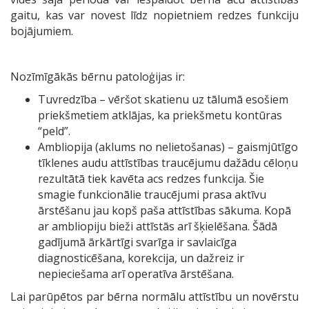
gaitu, kas var novest līdz nopietniem redzes funkciju
bojājumiem.
Nozīmīgākās bērnu patoloģijas ir:
Tuvredzība – vēršot skatienu uz tālumā esošiem
priekšmetiem atklājas, ka priekšmetu kontūras
“peld”.
Ambliopija (aklums no nelietošanas) – gaismjūtīgo
tīklenes audu attīstības traucējumu dažādu cēloņu
rezultātā tiek kavēta acs redzes funkcija. Šie
smagie funkcionālie traucējumi prasa aktīvu
ārstēšanu jau kopš paša attīstības sākuma. Kopā
ar ambliopiju bieži attīstās arī šķielēšana. Šādā
gadījumā ārkārtīgi svarīga ir savlaicīga
diagnosticēšana, korekcija, un dažreiz ir
nepieciešama arī operatīva ārstēšana.
Lai parūpētos par bērna normālu attīstību un novērstu