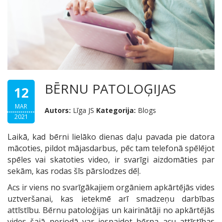
BĒRNU PATOLOĢIJAS
12
MAR
Autors:
Līga JS
Kategorija:
Blogs
2021
Laikā, kad bērni lielāko dienas daļu pavada pie datora
mācoties, pildot mājasdarbus, pēc tam telefonā spēlējot
spēles vai skatoties video, ir svarīgi aizdomāties par
sekām, kas rodas šīs pārslodzes dēļ.
Acs ir viens no svarīgākajiem orgāniem apkārtējās vides
uztveršanai, kas ietekmē arī smadzeņu darbības
attīstību. Bērnu patoloģijas un kairinātāji no apkārtējās
vides šajā periodā var iespaidot bērna acu attīstības