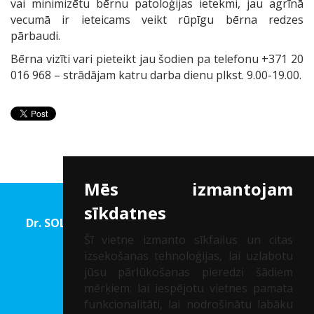
vai minimizētu bērnu patoloģijas ietekmi, jau agrīnā
vecumā ir ieteicams veikt rūpīgu bērna redzes
pārbaudi.
Bērna vizīti vari pieteikt jau šodien pa telefonu +371 20
016 968 – strādājam katru darba dienu plkst. 9.00-19.00.
Mēs izmantojam
sīkdatnes
Dr. SOLOMATINA Acu rehabilitācijas un Redzes
korekcijas centrs
Šī vietne izmanto sīkfailus un citas
izsekošanas tehnoloģijas, lai uzlabotu
Reģ. Nr.: 40002041747
jūsu pārlūkošanas pieredzi šādiem
mērķiem:
lai iespējotu vietnes pamata
PIETEIKT KONSULTĀCIJU
funkcionalitāti
,
lai nodrošinātu labāku