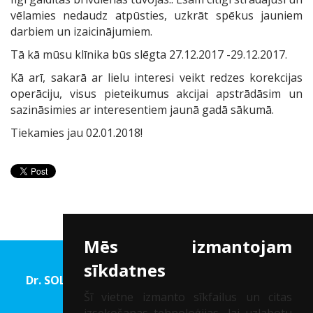
vēlamies nedaudz atpūsties, uzkrāt spēkus jauniem
darbiem un izaicinājumiem.
Tā kā mūsu klīnika būs slēgta 27.12.2017 -29.12.2017.
Kā arī, sakarā ar lielu interesi veikt redzes korekcijas
operāciju, visus pieteikumus akcijai apstrādāsim un
sazināsimies ar interesentiem jaunā gadā sākumā.
Tiekamies jau 02.01.2018!
Mēs izmantojam
sīkdatnes
Dr. SOLOMATINA Acu rehabilitācijas un Redzes
korekcijas centrs
Šī vietne izmanto sīkfailus un citas