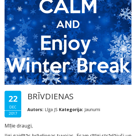
BRĪVDIENAS
22
DEC
Autors:
Līga JS
Kategorija:
Jaunumi
2017
Mīļie draugi,
Ilgi gaidītās brīvdienas tuvojas..
Esam cītīgi strādājuši un