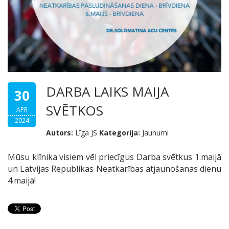
DARBA LAIKS MAIJA
30
SVĒTKOS
APR
2024
Autors:
Līga JS
Kategorija:
Jaunumi
Mūsu klīnika visiem vēl priecīgus Darba svētkus 1.maijā
un Latvijas Republikas Neatkarības atjaunošanas dienu
4.maijā!