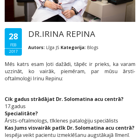
DR.IRINA REPINA
28
FEB
Autors:
Līga JS
Kategorija:
Blogs
2017
Mēs katrs esam ļoti dažādi, tāpēc ir prieks, ka varam
uzzināt, ko vairāk, piemēram, par mūsu ārsti-
oftalmoloģi Irinu Repinu:
Cik gadus strādājat Dr. Solomatina acu centrā?
17.gadus
Specialitāte?
Ārsts-oftalmologs, tīklenes pataloģiju speciālists
Kas Jums visvairāk patīk Dr. Solomatina acu centrā?
Iespēja veikt pacientu izmeklēšanu augstākajā līmenī.