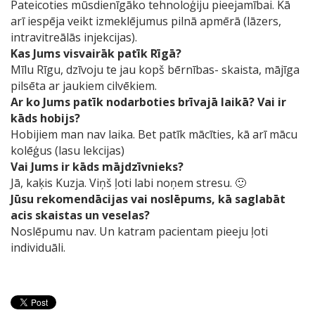
Pateicoties mūsdienīgāko tehnoloģiju pieejamībai. Kā
arī iespēja veikt izmeklējumus pilnā apmērā (lāzers,
intravitreālās injekcijas).
Kas Jums visvairāk patīk Rīgā?
Mīlu Rīgu, dzīvoju te jau kopš bērnības- skaista, mājīga
pilsēta ar jaukiem cilvēkiem.
Ar ko Jums patīk nodarboties brīvajā laikā? Vai ir
kāds hobijs?
Hobijiem man nav laika. Bet patīk mācīties, kā arī mācu
kolēģus (lasu lekcijas)
Vai Jums ir kāds mājdzīvnieks?
Jā, kaķis Kuzja. Viņš ļoti labi noņem stresu. 🙂
Jūsu rekomendācijas vai noslēpums, kā saglabāt
acis skaistas un veselas?
Noslēpumu nav. Un katram pacientam pieeju ļoti
individuāli.