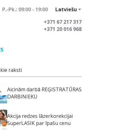
P.-Pk.: 09:00 - 19:00
Latviešu
+371 67 217 317
+371 20 016 968
ES
kie raksti
Aicinām darbā REĢISTRATŪRAS
DARBINIEKU
Akcija redzes lāzerkorekcijai
SuperLASIK par īpašu cenu