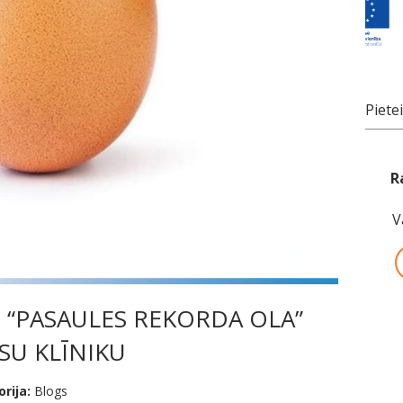
Piete
R
V
 “PASAULES REKORDA OLA”
SU KLĪNIKU
rija:
Blogs