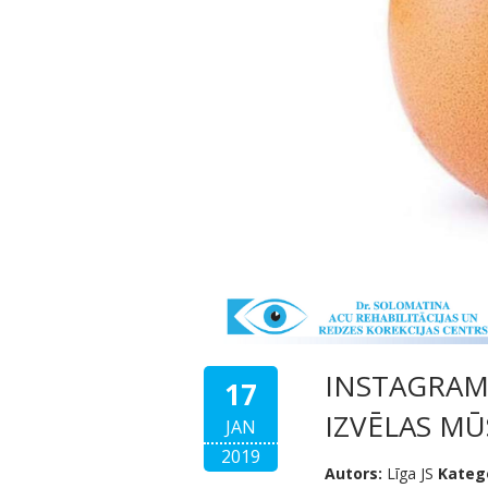
INSTAGRAM
17
IZVĒLAS MŪ
JAN
2019
Autors:
Līga JS
Katego