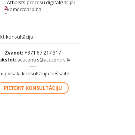
Atbalsts procesu digitalizācijai
komercdarbībā
ikt konsultāciju
Zvanot:
+371 67 217 317
akstot:
acucentrs@acucentrs.lv
ai piesaki konsultāciju tiešsaite
PIETEIKT KONSULTĀCIJU