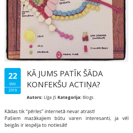
KĀ JUMS PATĪK ŠĀDA
22
KONFEKŠU ACTIŅA?
MAI
2018
Autors:
Līga JS
Kategorija:
Blogs
Kādas tik “pērles” internetā nevar atrast!
Pašiem mazākajiem būtu varen interesanti, ja vēl
beigās ir iespēja to notiesāt!