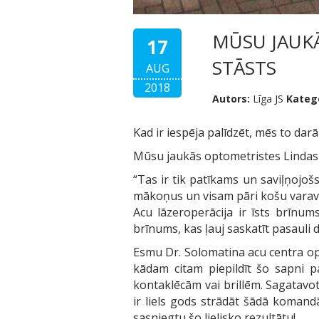
MŪSU JAUK
17
STĀSTS
AUG
2018
Autors:
Līga JS
Katego
Kad ir iespēja palīdzēt, mēs to dar
Mūsu jaukās optometristes Lindas st
“Tas ir tik patīkams un saviļņojoš
mākoņus un visam pāri košu varavī
Acu lāzeroperācija ir īsts brīnums
brīnums, kas ļauj saskatīt pasauli 
Esmu Dr. Solomatina acu centra opt
kādam citam piepildīt šo sapni pa
kontaklēcām vai brillēm. Sagatav
ir liels gods strādāt šādā komandā
sasniegtu šo lielisko rezultātu!