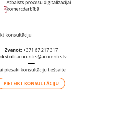
Atbalsts procesu digitalizācijai
komercdarbībā
ikt konsultāciju
Zvanot:
+371 67 217 317
akstot:
acucentrs@acucentrs.lv
ai piesaki konsultāciju tiešsaite
PIETEIKT KONSULTĀCIJU