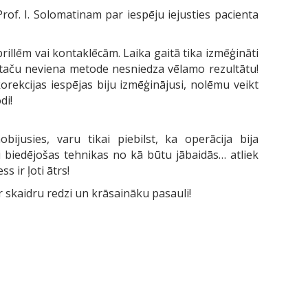
Prof. I. Solomatinam par iespēju iejusties pacienta
rillēm vai kontaklēcām. Laika gaitā tika izmēģināti
ļi, taču neviena metode nesniedza vēlamo rezultātu!
orekcijas iespējas biju izmēģinājusi, nolēmu veikt
di!
bijusies, varu tikai piebilst, ka operācija bija
i biedējošas tehnikas no kā būtu jābaidās… atliek
s ir ļoti ātrs!
ar skaidru redzi un krāsaināku pasauli!