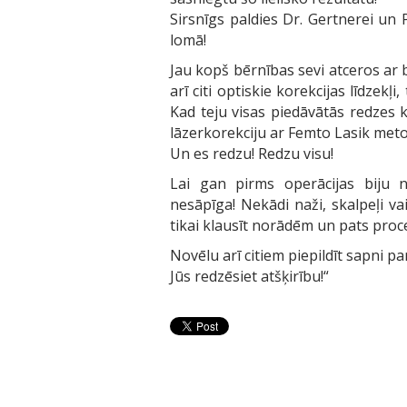
Sirsnīgs paldies Dr. Gertnerei un 
lomā!
Jau kopš bērnības sevi atceros ar b
arī citi optiskie korekcijas līdzek
Kad teju visas piedāvātās redzes k
lāzerkorekciju ar Femto Lasik meto
Un es redzu! Redzu visu!
Lai gan pirms operācijas biju no
nesāpīga! Nekādi naži, skalpeļi va
tikai klausīt norādēm un pats proces
Novēlu arī citiem piepildīt sapni p
Jūs redzēsiet atšķirību!
“