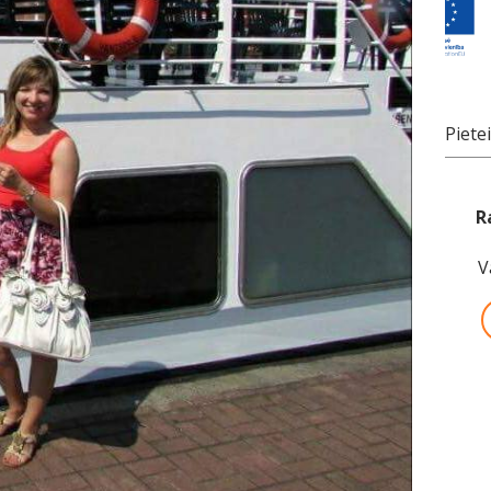
Piete
R
V