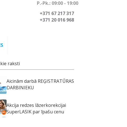
P.-Pk.: 09:00 - 19:00
+371 67 217 317
+371 20 016 968
ES
kie raksti
Aicinām darbā REĢISTRATŪRAS
DARBINIEKU
Akcija redzes lāzerkorekcijai
SuperLASIK par īpašu cenu