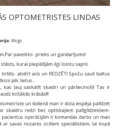
ĀS OPTOMETRISTES LINDAS
rija:
Blogs
ām.
Par paveikto- prieks
un gandarījums
!
āsts, kurai piepildījām ilgi lolotu sapni:
s brīdis- atvērt acis un REDZĒT! Spožu sauli baltus
ksni pēc lietus…
, kas ļauj saskatīt skaidri un pārliecinoši! Tas ir
daudz košākās krāsās!!!
ometriste un ikdienā man ir dota iespēja palīdzēt
r skaidru redzi bez optiskajiem palīglīdzekļiem-
ot pacientus operācijām ir komandas darbs un man
 ar savas nozares izciliem speciālistiem, lai kopā