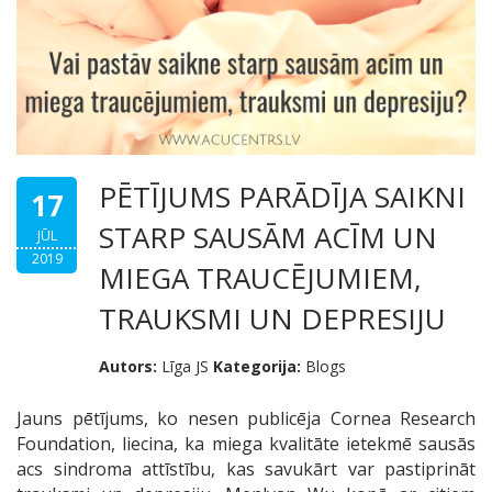
PĒTĪJUMS PARĀDĪJA SAIKNI
17
STARP SAUSĀM ACĪM UN
JŪL
2019
MIEGA TRAUCĒJUMIEM,
TRAUKSMI UN DEPRESIJU
Autors:
Līga JS
Kategorija:
Blogs
Jauns pētījums, ko nesen publicēja Cornea Research
Foundation, liecina, ka miega kvalitāte ietekmē sausās
acs sindroma attīstību, kas savukārt var pastiprināt