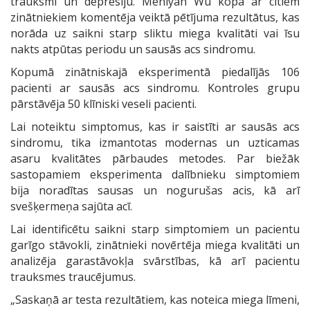
trauksmi un depresiju. Menlyan Wu kopā ar citiem
zinātniekiem komentēja veiktā pētījuma rezultātus, kas
norāda uz saikni starp sliktu miega kvalitāti vai īsu
nakts atpūtas periodu un sausās acs sindromu.
Kopumā zinātniskajā eksperimentā piedalījās 106
pacienti ar sausās acs sindromu. Kontroles grupu
pārstāvēja 50 klīniski veseli pacienti.
Lai noteiktu simptomus, kas ir saistīti ar sausās acs
sindromu, tika izmantotas modernas un uzticamas
asaru kvalitātes pārbaudes metodes. Par biežāk
sastopamiem eksperimenta dalībnieku simptomiem
bija noradītas sausas un nogurušas acis, kā arī
svešķermeņa sajūta acī.
Lai identificētu saikni starp simptomiem un pacientu
garīgo stāvokli, zinātnieki novērtēja miega kvalitāti un
analizēja garastāvokļa svārstības, kā arī pacientu
trauksmes traucējumus.
„Saskaņā ar testa rezultātiem, kas noteica miega līmeni,