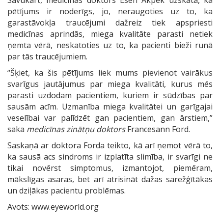
Savukārt, medicīnas doktors Esen Akpek uzskata, ka
pētījums ir noderīgs, jo, neraugoties uz to, ka
garastāvokļa traucējumi dažreiz tiek apspriesti
medicīnas aprindās, miega kvalitāte parasti netiek
ņemta vērā, neskatoties uz to, ka pacienti bieži runā
par tās traucējumiem.
“Šķiet, ka šis pētījums liek mums pievienot vairākus
svarīgus jautājumus par miega kvalitāti, kurus mēs
parasti uzdodam pacientiem, kuriem ir sūdzības par
sausām acīm. Uzmanība miega kvalitātei un garīgajai
veselībai var palīdzēt gan pacientiem, gan ārstiem,”
saka
medicīnas zinātņu doktors
Francesann Ford.
Saskaņā ar doktora Forda teikto, kā arī ņemot vērā to,
ka sausā acs sindroms ir izplatīta slimība, ir svarīgi ne
tikai novērst simptomus, izmantojot, piemēram,
mākslīgas asaras, bet arī atrisināt dažas sarežģītākas
un dziļākas pacientu problēmas.
Avots:
www.eyeworld.org