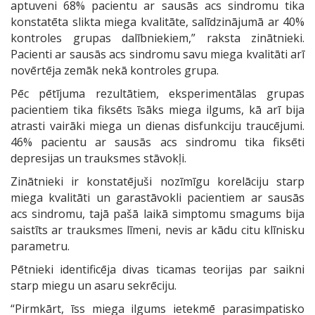
aptuveni 68% pacientu ar sausās acs sindromu tika
konstatēta slikta miega kvalitāte, salīdzinājumā ar 40%
kontroles grupas dalībniekiem,” raksta zinātnieki.
Pacienti ar sausās acs sindromu savu miega kvalitāti arī
novērtēja zemāk nekā kontroles grupa.
Pēc pētījuma rezultātiem, eksperimentālas grupas
pacientiem tika fiksēts īsāks miega ilgums, kā arī bija
atrasti vairāki miega un dienas disfunkciju traucējumi.
46% pacientu ar sausās acs sindromu tika fiksēti
depresijas un trauksmes stāvokļi.
Zinātnieki ir konstatējuši nozīmīgu korelāciju starp
miega kvalitāti un garastāvokli pacientiem ar sausās
acs sindromu, tajā pašā laikā simptomu smagums bija
saistīts ar trauksmes līmeni, nevis ar kādu citu klīnisku
parametru.
Pētnieki identificēja divas ticamas teorijas par saikni
starp miegu un asaru sekrēciju.
“Pirmkārt, īss miega ilgums ietekmē parasimpatisko