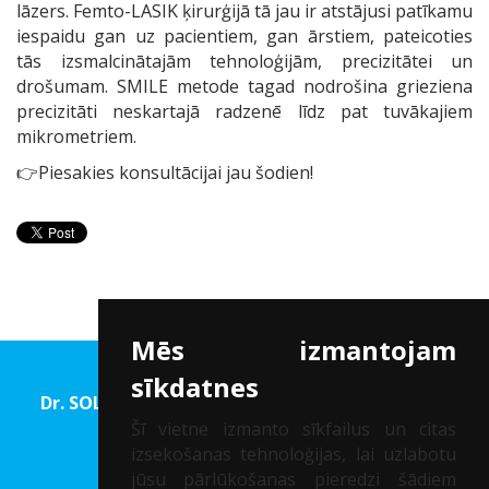
lāzers. Femto-LASIK ķirurģijā tā jau ir atstājusi patīkamu
iespaidu gan uz pacientiem, gan ārstiem, pateicoties
tās izsmalcinātajām tehnoloģijām, precizitātei un
drošumam. SMILE metode tagad nodrošina grieziena
precizitāti neskartajā radzenē līdz pat tuvākajiem
mikrometriem.
👉
Piesakies konsultācijai jau šodien!
Mēs izmantojam
sīkdatnes
Dr. SOLOMATINA Acu rehabilitācijas un Redzes
korekcijas centrs
Šī vietne izmanto sīkfailus un citas
izsekošanas tehnoloģijas, lai uzlabotu
Reģ. Nr.: 40002041747
jūsu pārlūkošanas pieredzi šādiem