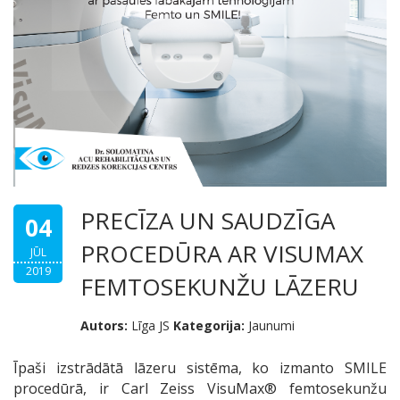
PRECĪZA UN SAUDZĪGA
04
PROCEDŪRA AR VISUMAX
JŪL
2019
FEMTOSEKUNŽU LĀZERU
Autors:
Līga JS
Kategorija:
Jaunumi
Īpaši izstrādātā lāzeru sistēma, ko izmanto SMILE
procedūrā, ir Carl Zeiss VisuMax® femtosekunžu