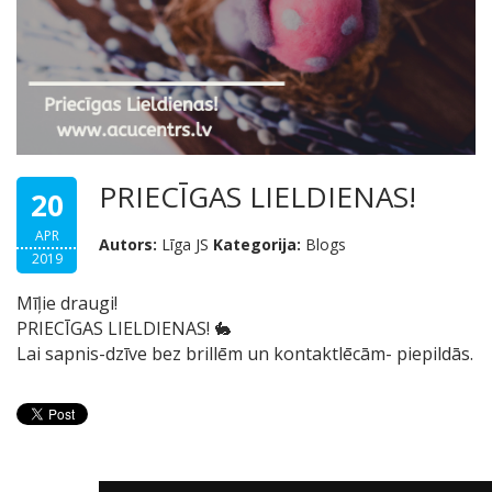
PRIECĪGAS LIELDIENAS!
20
APR
Autors:
Līga JS
Kategorija:
Blogs
2019
Mīļie draugi!
PRIECĪGAS LIELDIENAS!
🐇
Lai sapnis-dzīve bez brillēm un kontaktlēcām- piepildās.