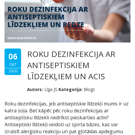
ROKU DEZINFEKCIJA AR
06
ANTISEPTISKIEM
OKT
2020
LĪDZEKĻIEM UN ACIS
Autors:
Līga JS
Kategorija:
Blogs
Roku dezinfekcijas, jeb antiseptiskie līdzekļi mums ir uz
katra soļa. Bet kāpēc pēc roku dezinfekcijas ar
antiseptisku līdzekli nedrīkst pieskarties acīm?
Antiseptiski līdzekļi veidoti uz spirta bāzes, kas var
izraisīt alerģisku reakciju un pat gļotādas apdegumu.