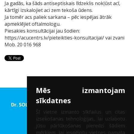
Ja gadās, ka šāds antiseptiskais līdzeklis nokļūst acī,
kārtīgi izskalojiet aci zem tekoša ūdens.
Ja tomēr acs paliek sarkana – pēc iespējas ātrāk
apmeklējiet oftalmologu.
Piesakies konsultācijai jau šodien:
https://acucentrs.lv/pieteikties-konsultacijai/
vai zvani
Mob. 20 016 968
Mēs izmantojam
sīkdatnes
Dr. SOLOMATINA Acu rehabilitācijas un Redzes
korekcijas centrs
Šī vietne izmanto sīkfailus un citas
izsekošanas tehnoloģijas, lai uzlabotu
Reģ. Nr.: 40002041747
jūsu pārlūkošanas pieredzi šādiem
mērķiem:
lai iespējotu vietnes pamata