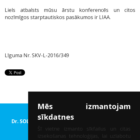
Liels atbalsts mūsu ārstu konferencēs un citos
nozīmīgos starptautiskos pasākumos ir LIAA.
Līguma Nr. SKV-L-2016/349
Mēs izmantojam
sīkdatnes
Dr. SOLOMATINA Acu rehabilitācijas un Redzes
korekcijas centrs
Šī vietne izmanto sīkfailus un citas
izsekošanas tehnoloģijas, lai uzlabotu