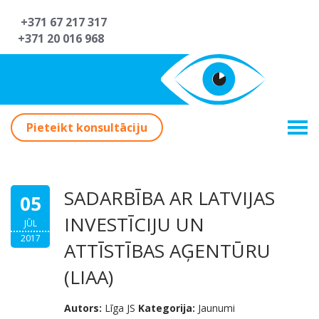
+371 67 217 317
+371 20 016 968
Pieteikt konsultāciju
SADARBĪBA AR LATVIJAS
05
INVESTĪCIJU UN
JŪL
2017
ATTĪSTĪBAS AĢENTŪRU
(LIAA)
Autors:
Līga JS
Kategorija:
Jaunumi