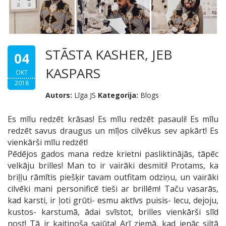
STĀSTA KASHER, JEB
04
KASPARS
OKT
2018
Autors:
Līga JS
Kategorija:
Blogs
Es mīlu redzēt krāsas! Es mīlu redzēt pasauli! Es mīlu
redzēt savus draugus un mīļos cilvēkus sev apkārt! Es
vienkārši mīlu redzēt!
Pēdējos gados mana redze kri
etni pasliktinājās, tāpēc
velkāju brilles! Man to ir vairāki desmiti! Protams, ka
briļļu rāmītis piešķir tavam outfitam odziņu, un vairāki
cilvēki mani personificē tieši ar brillēm! Taču vasarās,
kad karsti, ir ļoti grūti- esmu aktīvs puisis- lecu, dejoju,
kustos- karstumā, ādai svīstot, brilles vienkārši slīd
nost!
Tā ir kaitinoša sajūta! Arī ziemā, kad ienāc siltā