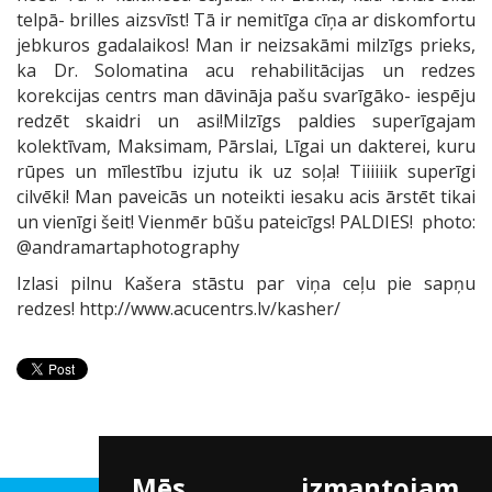
telpā- brilles aizsvīst! Tā ir nemitīga cīņa ar diskomfortu
jebkuros gadalaikos! Man ir neizsakāmi milzīgs prieks,
ka Dr. Solomatina acu rehabilitācijas un redzes
korekcijas centrs man dāvināja pašu svarīgāko- iespēju
redzēt skaidri un asi!
Milzīgs paldies superīgajam
kolektīvam, Maksimam, Pārslai, Līgai un dakterei, kuru
rūpes un mīlestību izjutu ik uz soļa! Tiiiiiik superīgi
cilvēki!
Man paveicās un noteikti iesaku acis ārstēt tikai
un vienīgi šeit! Vienmēr būšu pateicīgs! PALDIES!
photo:
@andramartaphotography
Izlasi pilnu Kašera stāstu par viņa ceļu pie sapņu
redzes!
http://www.acucentrs.lv/kasher/
Mēs izmantojam