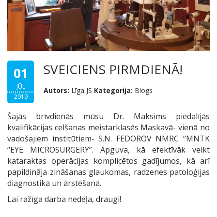
SVEICIENS PIRMDIENĀ!
01
JŪL
Autors:
Līga JS
Kategorija:
Blogs
2019
Šajās brīvdienās mūsu Dr. Maksims piedalījās
kvalifikācijas celšanas meistarklasēs Maskavā- vienā no
vadošajiem institūtiem- S.N. FEDOROV NMRC “MNTK
“EYE MICROSURGERY”. Apguva, kā efektīvāk veikt
kataraktas operācijas komplicētos gadījumos, kā arī
papildināja zināšanas glaukomas, radzenes patoloģijas
diagnostikā un ārstēšanā.
Lai ražīga darba nedēļa, draugi!