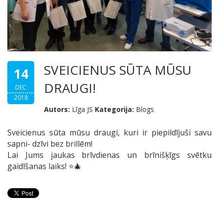
SVEICIENUS SŪTA MŪSU
14
DRAUGI!
DEC
2018
Autors:
Līga JS
Kategorija:
Blogs
Sveicienus sūta mūsu draugi, kuri ir piepildījuši savu
sapni- dzīvi bez brillēm!
Lai Jums jaukas brīvdienas un brīnišķīgs svētku
gaidīšanas laiks!
⭐️
🎄