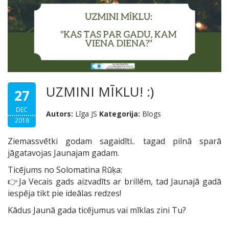
UZMINI MĪKLU! :)
27
DEC
Autors:
Līga JS
Kategorija:
Blogs
2018
Ziemassvētki godam sagaidīti.. tagad pilnā sparā
jāgatavojas Jaunajam gadam.
Ticējums no Solomatina Rūķa:
👉
Ja Vecais gads aizvadīts ar brillēm, tad Jaunajā gadā
iespēja tikt pie ideālas redzes!
Kādus Jaunā gada ticējumus vai mīklas zini Tu?