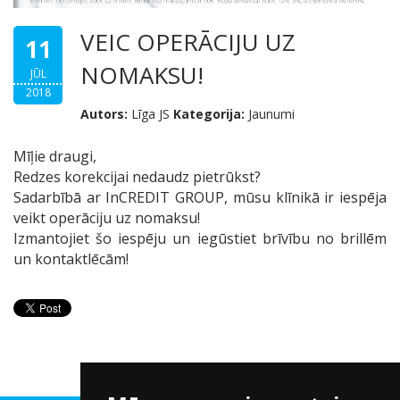
VEIC OPERĀCIJU UZ
11
NOMAKSU!
JŪL
2018
Autors:
Līga JS
Kategorija:
Jaunumi
Mīļie draugi,
Redzes korekcijai nedaudz pietrūkst?
Sadarbībā ar InCREDIT GROUP, mūsu klīnikā ir iespēja
veikt operāciju uz nomaksu!
Izmantojiet šo iespēju un iegūstiet brīvību no brillēm
un kontaktlēcām!