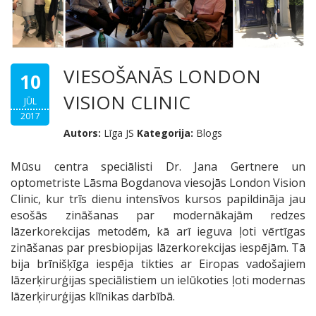
VIESOŠANĀS LONDON
10
VISION CLINIC
JŪL
2017
Autors:
Līga JS
Kategorija:
Blogs
Mūsu centra speciālisti Dr. Jana Gertnere un
optometriste Lāsma Bogdanova viesojās London Vision
Clinic, kur trīs dienu intensīvos kursos papildināja jau
esošās zināšanas par modernākajām redzes
lāzerkorekcijas metodēm, kā arī ieguva ļoti vērtīgas
zināšanas par presbiopijas lāzerkorekcijas iespējām. Tā
bija brīnišķīga iespēja tikties ar Eiropas vadošajiem
lāzerķirurģijas speciālistiem un ielūkoties ļoti modernas
lāzerķirurģijas klīnikas darbībā.