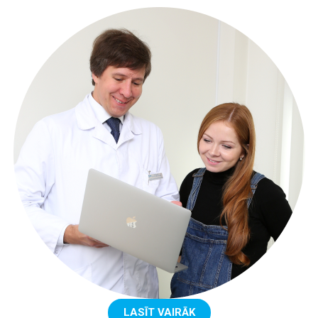
LASĪT VAIRĀK