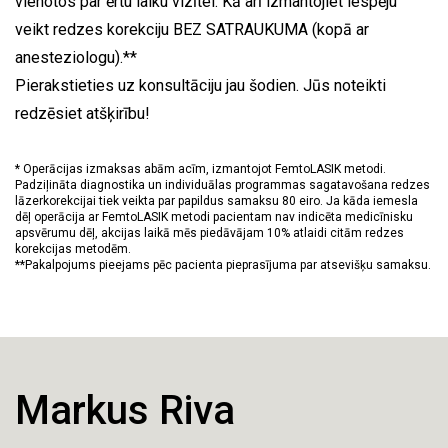
vienotos par ērtu laiku vizītei. Kā arī izmantojiet iespēju
veikt redzes korekciju BEZ SATRAUKUMA (kopā ar
anesteziologu).**
Pierakstieties uz konsultāciju jau šodien. Jūs noteikti
redzēsiet atšķirību!
* Operācijas izmaksas abām acīm, izmantojot FemtoLASIK metodi.
Padziļināta diagnostika un individuālas programmas sagatavošana redzes
lāzerkorekcijai tiek veikta par papildus samaksu 80 eiro. Ja kāda iemesla
dēļ operācija ar FemtoLASIK metodi pacientam nav indicēta medicīnisku
apsvērumu dēļ, akcijas laikā mēs piedāvājam 10% atlaidi citām redzes
korekcijas metodēm.
**Pakalpojums pieejams pēc pacienta pieprasījuma par atsevišķu samaksu.
Markus Riva